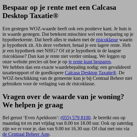
Bespaar op je rente met een Calcasa
Desktop Taxatie®
Een gestegen WOZ-waarde heeft ook een positieve kant. Je huis is
in waarde gestegen. Dat betekent misschien wel een besparing op je
hypotheekrente. Dat heeft alles te maken met de
risicoklasse
waarin
je hypotheek zit. Als deze verbetert, betaal je een lagere rente. Heb
je een hypotheek met NHG? Of zit je hypotheek in de laagste
risicoklasse? Dan kan je rente niet verder omlaag. We leggen op
onze website precies uit hoe je op
je rente kunt besparen
.
We hebben dan een exacte waardebepaling nodig: een gevalideerd
taxatierapport of de goedkopere
Calcasa Desktop Taxatie®
. De
WOZ-beschikking van de gemeente kun je bij Centraal Beheer niet
gebruiken voor de verlaging van de risicoklasse.
Vragen over de waarde van je woning?
We helpen je graag
Bel gerust ‘Even Apeldoorn’:
(055) 579 8100
. Je bereikt ons op
maandag tot en met vrijdag van 8.00 tot 18.00 uur. Ook op zaterdag
zijn we er voor je, dan van 9.00 tot 16.30 uur. Of chat met ons via
de Centraal Beheer App
.