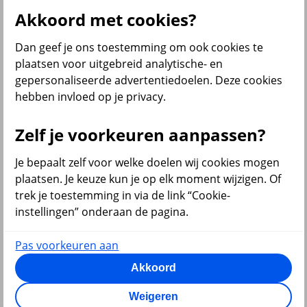
Al onze financiële producten
Akkoord met cookies?
Bekijk ook
Dan geef je ons toestemming om ook cookies te
Beleggen
plaatsen voor uitgebreid analytische- en
Starten met beleggen
gepersonaliseerde advertentiedoelen. Deze cookies
Beleggen voor beginners
hebben invloed op je privacy.
Pensioen beleggen
Beleggen voor mijn kind
Doelbeleggen
Zelf je voorkeuren aanpassen?
Periodiek beleggen
Rendement berekenen
Beleggen in beleggingsfondsen
Je bepaalt zelf voor welke doelen wij cookies mogen
Beleggingsfonds update
plaatsen. Je keuze kun je op elk moment wijzigen. Of
Verantwoord beleggen
trek je toestemming in via de link “Cookie-
Beleggen met onze app
Sparen of beleggen
instellingen” onderaan de pagina.
Pas voorkeuren aan
Akkoord
terug
Weigeren
Sparen