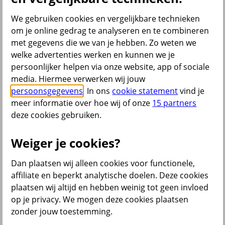
Bekijk ook
We gebruiken cookies en vergelijkbare technieken
om je online gedrag te analyseren en te combineren
All Risk Autoverzekering
met gegevens die we van je hebben. Zo weten we
Car insurance Netherlands
Groene kaart auto
welke advertenties werken en kunnen we je
Kentekencheck
persoonlijker helpen via onze website, app of sociale
WA Autoverzekering
media. Hiermee verwerken wij jouw
WA+ Beperkt Casco Autoverzekering
Bakfiets verzekeren
persoonsgegevens
. In ons
cookie statement
vind je
Collectiviteitskorting
meer informatie over hoe wij of onze
15 partners
Schade melden
deze cookies gebruiken.
Wijzigen uitvaartverzekering
Verzekering aanpassen
Weiger je cookies?
Dan plaatsen wij alleen cookies voor functionele,
terug
affiliate en beperkt analytische doelen. Deze cookies
plaatsen wij altijd en hebben weinig tot geen invloed
Beleggen
op je privacy. We mogen deze cookies plaatsen
zonder jouw toestemming.
Beleggingsrekening
Extra Pensioen Opbouw