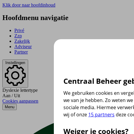
Klik door naar hoofdinhoud
Hoofdmenu navigatie
Privé
Zzp
Zakelijk
Adviseur
Partner
Instellingen
Centraal Beheer geb
Dyslexie lettertype
We gebruiken cookies en vergel
Aan
/
Uit
we van je hebben. Zo weten we 
Cookies aanpassen
sociale media. Hiermee verwer
Menu
wij of onze
15 partners
deze coo
Weiger je cookies?