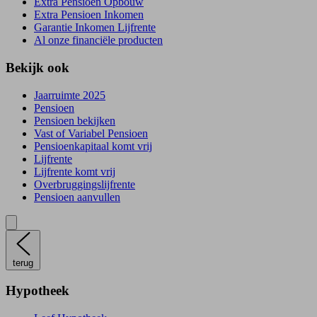
Extra Pensioen Opbouw
Extra Pensioen Inkomen
Garantie Inkomen Lijfrente
Al onze financiële producten
Bekijk ook
Jaarruimte 2025
Pensioen
Pensioen bekijken
Vast of Variabel Pensioen
Pensioenkapitaal komt vrij
Lijfrente
Lijfrente komt vrij
Overbruggingslijfrente
Pensioen aanvullen
terug
Hypotheek