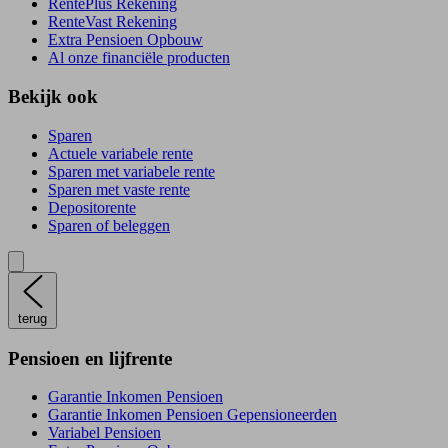
RentePlús Rekening
RenteVast Rekening
Extra Pensioen Opbouw
Al onze financiële producten
Bekijk ook
Sparen
Actuele variabele rente
Sparen met variabele rente
Sparen met vaste rente
Depositorente
Sparen of beleggen
terug
Pensioen en lijfrente
Garantie Inkomen Pensioen
Garantie Inkomen Pensioen Gepensioneerden
Variabel Pensioen