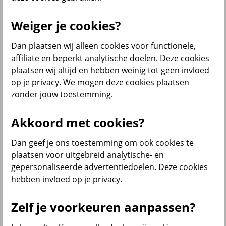
Weiger je cookies?
Menu
Dan plaatsen wij alleen cookies voor functionele,
Service & contact
Producten
Voor wie
affiliate en beperkt analytische doelen. Deze cookies
plaatsen wij altijd en hebben weinig tot geen invloed
terug
op je privacy. We mogen deze cookies plaatsen
zonder jouw toestemming.
Producten
Bedrijfsverzekeringen
Akkoord met cookies?
Dan geef je ons toestemming om ook cookies te
plaatsen voor uitgebreid analytische- en
gepersonaliseerde advertentiedoelen. Deze cookies
hebben invloed op je privacy.
Inkomensverzekeringen
Zelf je voorkeuren aanpassen?