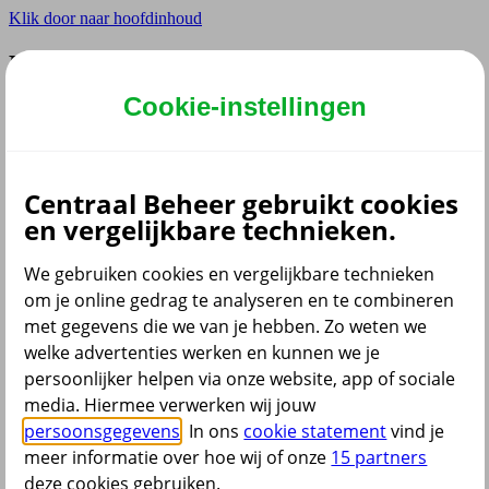
Klik door naar hoofdinhoud
Hoofdmenu navigatie zakelijk
Cookie-instellingen
Privé
Zzp
Zakelijk
Adviseur
Partner
Centraal Beheer gebruikt cookies
en vergelijkbare technieken.
Instellingen
We gebruiken cookies en vergelijkbare technieken
om je online gedrag te analyseren en te combineren
met gegevens die we van je hebben. Zo weten we
Dyslexie lettertype
Aan
/
Uit
welke advertenties werken en kunnen we je
Cookies aanpassen
persoonlijker helpen via onze website, app of sociale
CoBrowsing
media. Hiermee verwerken wij jouw
Start
persoonsgegevens
. In ons
cookie statement
vind je
meer informatie over hoe wij of onze
15 partners
deze cookies gebruiken.