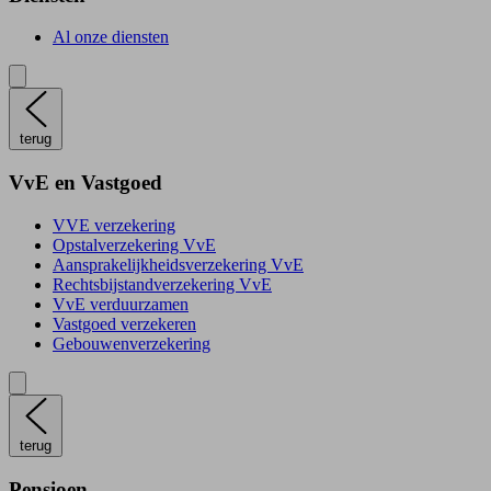
Al onze diensten
terug
VvE en Vastgoed
VVE verzekering
Opstalverzekering VvE
Aansprakelijkheidsverzekering VvE
Rechtsbijstandverzekering VvE
VvE verduurzamen
Vastgoed verzekeren
Gebouwenverzekering
terug
Pensioen