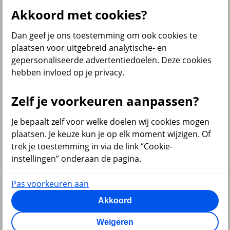
terug
Akkoord met cookies?
Inkomensverzekeringen
Dan geef je ons toestemming om ook cookies te
Arbeidsongeschiktheidsverzekering
plaatsen voor uitgebreid analytische- en
Verzuimverzekering
gepersonaliseerde advertentiedoelen. Deze cookies
MKB verzuim ontzorg-verzekering
hebben invloed op je privacy.
WIA-verzekering
WIA-excedentverzekering
WGA ERD verzekering
Zelf je voorkeuren aanpassen?
Personeelsvoorzieningen
Al onze inkomensverzekeringen
Je bepaalt zelf voor welke doelen wij cookies mogen
Zelf regelen
plaatsen. Je keuze kun je op elk moment wijzigen. Of
trek je toestemming in via de link “Cookie-
Arbeidsongeschiktheid melden
instellingen” onderaan de pagina.
Medewerker aan- of ziek melden
Pas voorkeuren aan
Akkoord
terug
Weigeren
Diensten