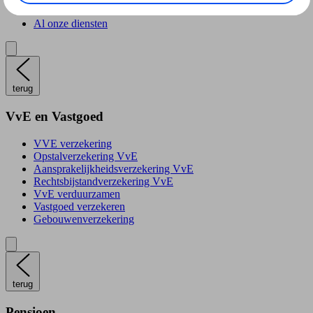
Al onze diensten
terug
VvE en Vastgoed
VVE verzekering
Opstalverzekering VvE
Aansprakelijkheidsverzekering VvE
Rechtsbijstandverzekering VvE
VvE verduurzamen
Vastgoed verzekeren
Gebouwenverzekering
terug
Pensioen