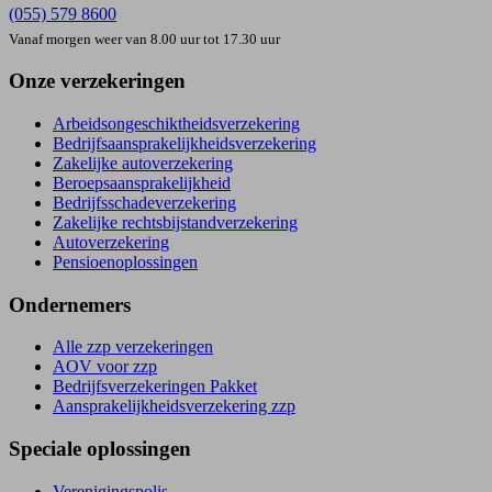
(055) 579 8600
Vanaf morgen weer van 8.00 uur tot 17.30 uur
Onze verzekeringen
Arbeids­ongeschiktheids­verzekering
Bedrijfs­aansprakelijkheids­verzekering
Zakelijke autoverzekering
Beroeps­aansprakelijkheid
Bedrijfsschade­verzekering
Zakelijke rechtsbijstand­verzekering
Autoverzekering
Pensioenoplossingen
Ondernemers
Alle zzp verzekeringen
AOV voor zzp
Bedrijfs­verzekeringen Pakket
Aansprakelijkheids­verzekering zzp
Speciale oplossingen
Verenigingspolis