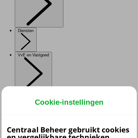
Diensten
VvE en Vastgoed
Pensioen
Cookie-instellingen
Centraal Beheer gebruikt cookies
en vergelijkbare technieken.
terug