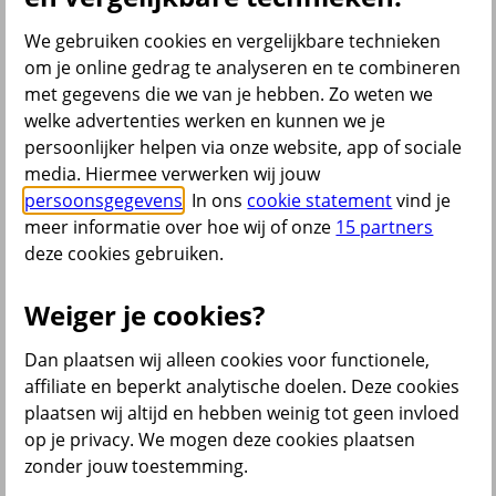
Bedrijfsverzekeringen
We gebruiken cookies en vergelijkbare technieken
om je online gedrag te analyseren en te combineren
Zakelijke Autoverzekering
met gegevens die we van je hebben. Zo weten we
Bestelautoverzekering
welke advertenties werken en kunnen we je
Bedrijfsaansprakelijkheidsverzekering
Beroepsaansprakelijkheidsverzekering
persoonlijker helpen via onze website, app of sociale
Zakelijke rechtsbijstandverzekering
media. Hiermee verwerken wij jouw
CAR-verzekering
persoonsgegevens
. In ons
cookie statement
vind je
Gebouwenverzekering
Bedrijfsschadeverzekering
meer informatie over hoe wij of onze
15 partners
Inventarisverzekering
deze cookies gebruiken.
Voorraadverzekering
Bedrijfsverzekeringen Pakket
Al onze bedrijfsverzekeringen
Weiger je cookies?
Zelf regelen
Dan plaatsen wij alleen cookies voor functionele,
affiliate en beperkt analytische doelen. Deze cookies
Schade melden
Gegevens aanpassen
plaatsen wij altijd en hebben weinig tot geen invloed
op je privacy. We mogen deze cookies plaatsen
zonder jouw toestemming.