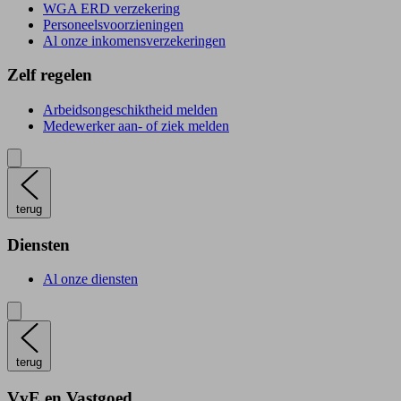
WGA ERD verzekering
Personeelsvoorzieningen
Al onze inkomensverzekeringen
Zelf regelen
Arbeidsongeschiktheid melden
Medewerker aan- of ziek melden
terug
Diensten
Al onze diensten
terug
VvE en Vastgoed