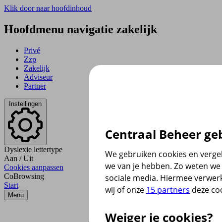
Klik door naar hoofdinhoud
Hoofdmenu navigatie zakelijk
Privé
Zzp
Zakelijk
Adviseur
Partner
Instellingen
Centraal Beheer geb
Dyslexie lettertype
We gebruiken cookies en vergel
Aan
/
Uit
we van je hebben. Zo weten we 
Cookies aanpassen
CoBrowsing
sociale media. Hiermee verwer
Start
wij of onze
15 partners
deze coo
Menu
Weiger je cookies?