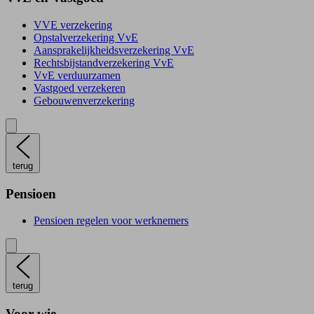
VVE verzekering
Opstalverzekering VvE
Aansprakelijkheidsverzekering VvE
Rechtsbijstandverzekering VvE
VvE verduurzamen
Vastgoed verzekeren
Gebouwenverzekering
terug
Pensioen
Pensioen regelen voor werknemers
terug
Voor wie