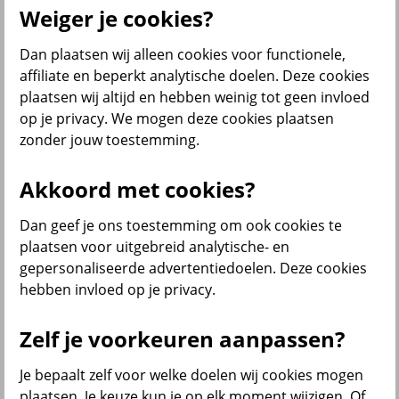
Weiger je cookies?
Dan plaatsen wij alleen cookies voor functionele,
Menu
affiliate en beperkt analytische doelen. Deze cookies
Klantenservice
Producten
Situaties
plaatsen wij altijd en hebben weinig tot geen invloed
op je privacy. We mogen deze cookies plaatsen
terug
zonder jouw toestemming.
Producten
Akkoord met cookies?
Verzekeringen
Dan geef je ons toestemming om ook cookies te
plaatsen voor uitgebreid analytische- en
gepersonaliseerde advertentiedoelen. Deze cookies
hebben invloed op je privacy.
Beleggen
Zelf je voorkeuren aanpassen?
Je bepaalt zelf voor welke doelen wij cookies mogen
Sparen
plaatsen. Je keuze kun je op elk moment wijzigen. Of