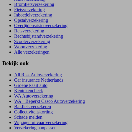
Bromfietsverzekering
Fietsverzekering
Inboedelverzekering
Opstalverzekering
Overlijdensrisicoverzekering
Reisverzekering
Rechtsbijstandverzekering
Scooterverzekering
Woonverzekering
Alle verzekeringen
Bekijk ook
All Risk Autoverzekering
Car insurance Netherlands
Groene kaart auto
Kentekencheck
WA Autoverzekering
WA+ Beperkt Casco Autoverzekering
Bakfiets verzekeren
Collectiviteitskorting
Schade melden
Wijzigen uitvaartverzekering
Verzekering aanpassen