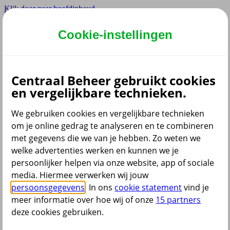
Klik door naar hoofdinhoud
Hoofdmenu navigatie
Cookie-instellingen
Privé
Zzp
Zakelijk
Centraal Beheer gebruikt cookies
Adviseur
en vergelijkbare technieken.
Partner
Instellingen
We gebruiken cookies en vergelijkbare technieken
om je online gedrag te analyseren en te combineren
met gegevens die we van je hebben. Zo weten we
welke advertenties werken en kunnen we je
Dyslexie lettertype
persoonlijker helpen via onze website, app of sociale
Aan
/
Uit
Cookies aanpassen
media. Hiermee verwerken wij jouw
CoBrowsing
persoonsgegevens
. In ons
cookie statement
vind je
Start
meer informatie over hoe wij of onze
15 partners
deze cookies gebruiken.