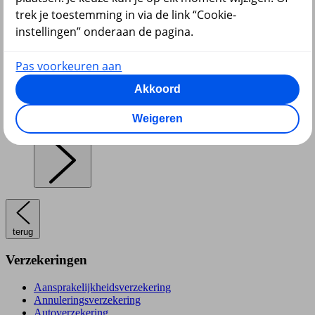
trek je toestemming in via de link “Cookie-
instellingen” onderaan de pagina.
Pensioen en lijfrente
Pas voorkeuren aan
Akkoord
Weigeren
Hypotheek
terug
Verzekeringen
Aansprakelijkheidsverzekering
Annuleringsverzekering
Autoverzekering