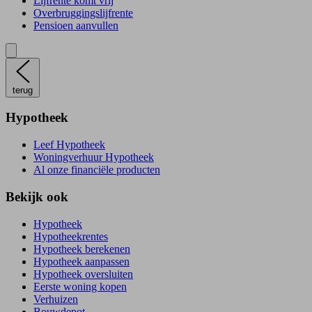
Lijfrente komt vrij
Overbruggingslijfrente
Pensioen aanvullen
terug
Hypotheek
Leef Hypotheek
Woningverhuur Hypotheek
Al onze financiële producten
Bekijk ook
Hypotheek
Hypotheekrentes
Hypotheek berekenen
Hypotheek aanpassen
Hypotheek oversluiten
Eerste woning kopen
Verhuizen
Bouwdepot