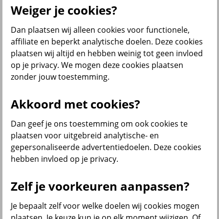
Producten
Weiger je cookies?
Verzekeringen
Dan plaatsen wij alleen cookies voor functionele,
affiliate en beperkt analytische doelen. Deze cookies
plaatsen wij altijd en hebben weinig tot geen invloed
op je privacy. We mogen deze cookies plaatsen
zonder jouw toestemming.
Beleggen
Akkoord met cookies?
Sparen
Dan geef je ons toestemming om ook cookies te
plaatsen voor uitgebreid analytische- en
gepersonaliseerde advertentiedoelen. Deze cookies
Pensioen en lijfrente
hebben invloed op je privacy.
Zelf je voorkeuren aanpassen?
Je bepaalt zelf voor welke doelen wij cookies mogen
plaatsen. Je keuze kun je op elk moment wijzigen. Of