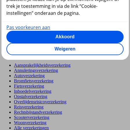
Hypotheek
trek je toestemming in via de link “Cookie-
instellingen” onderaan de pagina.
Pas voorkeuren aan
Akkoord
terug
Weigeren
Verzekeringen
Aansprakelijkheidsverzekering
Annuleringsverzekering
Autoverzekering
Bromfietsverzekering
Fietsverzekering
Inboedelverzekering
Opstalverzekering
Overlijdensrisicoverzekering
Reisverzekering
Rechtsbijstandverzekering
Scooterverzekering
Woonverzekering
Alle verzekeringen