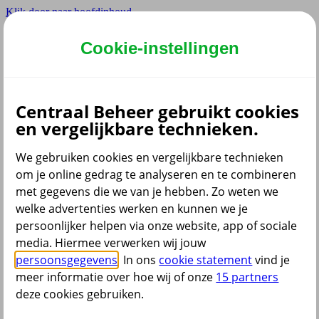
Klik door naar hoofdinhoud
Hoofdmenu navigatie
Cookie-instellingen
Privé
Zzp
Zakelijk
Centraal Beheer gebruikt cookies
Adviseur
en vergelijkbare technieken.
Partner
We gebruiken cookies en vergelijkbare technieken
om je online gedrag te analyseren en te combineren
met gegevens die we van je hebben. Zo weten we
welke advertenties werken en kunnen we je
persoonlijker helpen via onze website, app of sociale
Menu
media. Hiermee verwerken wij jouw
Klantenservice
Producten
Situaties
persoonsgegevens
. In ons
cookie statement
vind je
meer informatie over hoe wij of onze
15 partners
deze cookies gebruiken.
terug