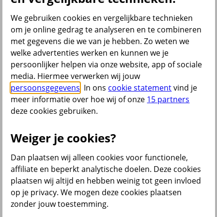
Bekijk ook
We gebruiken cookies en vergelijkbare technieken
om je online gedrag te analyseren en te combineren
All Risk Autoverzekering
met gegevens die we van je hebben. Zo weten we
Car insurance Netherlands
Groene kaart auto
welke advertenties werken en kunnen we je
Kentekencheck
persoonlijker helpen via onze website, app of sociale
WA Autoverzekering
media. Hiermee verwerken wij jouw
WA+ Beperkt Casco Autoverzekering
Bakfiets verzekeren
persoonsgegevens
. In ons
cookie statement
vind je
Collectiviteitskorting
meer informatie over hoe wij of onze
15 partners
Schade melden
deze cookies gebruiken.
Wijzigen uitvaartverzekering
Verzekering aanpassen
Weiger je cookies?
Dan plaatsen wij alleen cookies voor functionele,
terug
affiliate en beperkt analytische doelen. Deze cookies
plaatsen wij altijd en hebben weinig tot geen invloed
Beleggen
op je privacy. We mogen deze cookies plaatsen
zonder jouw toestemming.
Beleggingsrekening
Extra Pensioen Opbouw