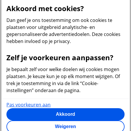
Al onze financiële producten
Akkoord met cookies?
Bekijk ook
Dan geef je ons toestemming om ook cookies te
Beleggen
plaatsen voor uitgebreid analytische- en
Starten met beleggen
gepersonaliseerde advertentiedoelen. Deze cookies
Beleggen voor beginners
hebben invloed op je privacy.
Pensioen beleggen
Beleggen voor mijn kind
Doelbeleggen
Zelf je voorkeuren aanpassen?
Periodiek beleggen
Rendement berekenen
Beleggen in beleggingsfondsen
Je bepaalt zelf voor welke doelen wij cookies mogen
Beleggingsfonds update
plaatsen. Je keuze kun je op elk moment wijzigen. Of
Verantwoord beleggen
trek je toestemming in via de link “Cookie-
Beleggen met onze app
Sparen of beleggen
instellingen” onderaan de pagina.
Pas voorkeuren aan
Akkoord
terug
Weigeren
Sparen