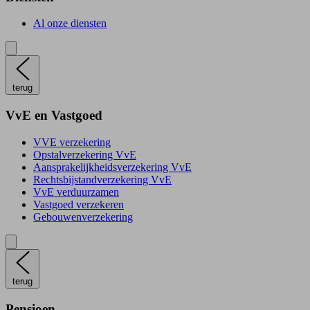
Al onze diensten
terug
VvE en Vastgoed
VVE verzekering
Opstalverzekering VvE
Aansprakelijkheidsverzekering VvE
Rechtsbijstandverzekering VvE
VvE verduurzamen
Vastgoed verzekeren
Gebouwenverzekering
terug
Pensioen