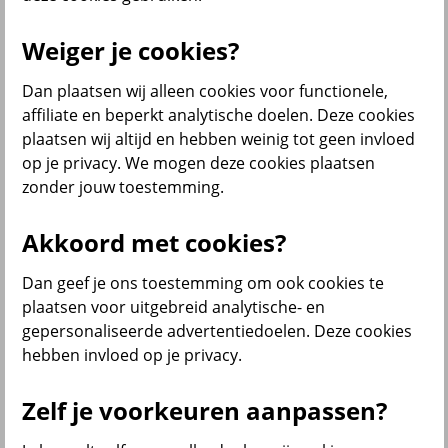
Weiger je cookies?
Menu
Dan plaatsen wij alleen cookies voor functionele,
Service & contact
Producten
Voor wie
affiliate en beperkt analytische doelen. Deze cookies
plaatsen wij altijd en hebben weinig tot geen invloed
terug
op je privacy. We mogen deze cookies plaatsen
zonder jouw toestemming.
Producten
Bedrijfsverzekeringen
Akkoord met cookies?
Dan geef je ons toestemming om ook cookies te
plaatsen voor uitgebreid analytische- en
gepersonaliseerde advertentiedoelen. Deze cookies
hebben invloed op je privacy.
Inkomensverzekeringen
Zelf je voorkeuren aanpassen?