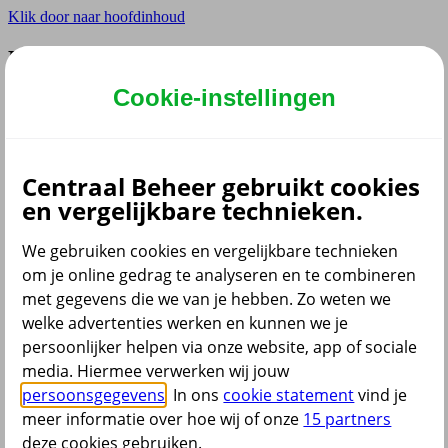
Klik door naar hoofdinhoud
Hoofdmenu navigatie zakelijk
Cookie-instellingen
Privé
Zzp
Zakelijk
Adviseur
Partner
Centraal Beheer gebruikt cookies
en vergelijkbare technieken.
Instellingen
We gebruiken cookies en vergelijkbare technieken
om je online gedrag te analyseren en te combineren
met gegevens die we van je hebben. Zo weten we
Dyslexie lettertype
Aan
/
Uit
welke advertenties werken en kunnen we je
Cookies aanpassen
persoonlijker helpen via onze website, app of sociale
CoBrowsing
media. Hiermee verwerken wij jouw
Start
persoonsgegevens
. In ons
cookie statement
vind je
meer informatie over hoe wij of onze
15 partners
deze cookies gebruiken.