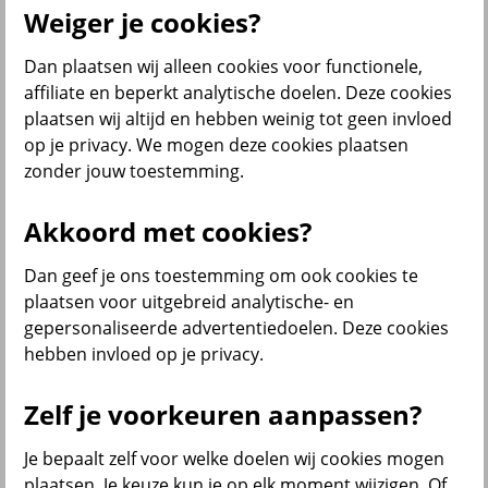
Weiger je cookies?
Dan plaatsen wij alleen cookies voor functionele,
Menu
affiliate en beperkt analytische doelen. Deze cookies
Service & contact
Producten
Voor wie
plaatsen wij altijd en hebben weinig tot geen invloed
op je privacy. We mogen deze cookies plaatsen
terug
zonder jouw toestemming.
Producten
Akkoord met cookies?
Bedrijfsverzekeringen
Dan geef je ons toestemming om ook cookies te
plaatsen voor uitgebreid analytische- en
gepersonaliseerde advertentiedoelen. Deze cookies
hebben invloed op je privacy.
Zelf je voorkeuren aanpassen?
Inkomensverzekeringen
Je bepaalt zelf voor welke doelen wij cookies mogen
plaatsen. Je keuze kun je op elk moment wijzigen. Of