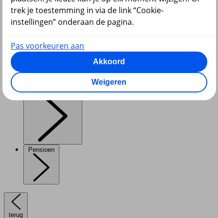
trek je toestemming in via de link “Cookie-
instellingen” onderaan de pagina.
Pas voorkeuren aan
Diensten
Akkoord
Weigeren
VvE en Vastgoed
Pensioen
terug