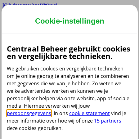
Klik door naar hoofdinhoud
Hoofdmenu navigatie zakelijk
Cookie-instellingen
Privé
Zzp
Zakelijk
Centraal Beheer gebruikt cookies
Adviseur
en vergelijkbare technieken.
Partner
Instellingen
We gebruiken cookies en vergelijkbare technieken
om je online gedrag te analyseren en te combineren
met gegevens die we van je hebben. Zo weten we
welke advertenties werken en kunnen we je
Dyslexie lettertype
persoonlijker helpen via onze website, app of sociale
Aan
/
Uit
Cookies aanpassen
media. Hiermee verwerken wij jouw
CoBrowsing
persoonsgegevens
. In ons
cookie statement
vind je
Start
meer informatie over hoe wij of onze
15 partners
deze cookies gebruiken.