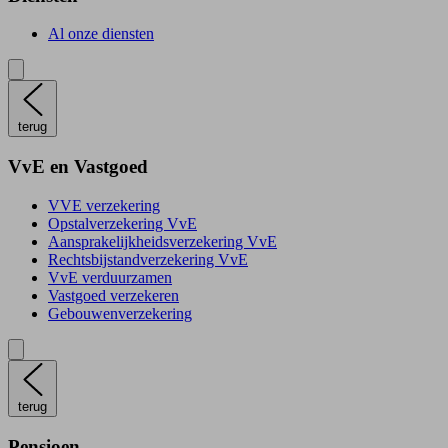
Al onze diensten
terug
VvE en Vastgoed
VVE verzekering
Opstalverzekering VvE
Aansprakelijkheidsverzekering VvE
Rechtsbijstandverzekering VvE
VvE verduurzamen
Vastgoed verzekeren
Gebouwenverzekering
terug
Pensioen