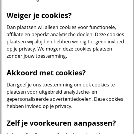
Weiger je cookies?
Menu
Dan plaatsen wij alleen cookies voor functionele,
Service & contact
Producten
Voor wie
affiliate en beperkt analytische doelen. Deze cookies
plaatsen wij altijd en hebben weinig tot geen invloed
terug
op je privacy. We mogen deze cookies plaatsen
zonder jouw toestemming.
Producten
Bedrijfsverzekeringen
Akkoord met cookies?
Dan geef je ons toestemming om ook cookies te
plaatsen voor uitgebreid analytische- en
gepersonaliseerde advertentiedoelen. Deze cookies
hebben invloed op je privacy.
Inkomensverzekeringen
Zelf je voorkeuren aanpassen?