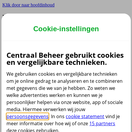
Klik door naar hoofdinhoud
Hoofdmenu navigatie zakelijk
Cookie-instellingen
Privé
Zzp
Zakelijk
Adviseur
Partner
Centraal Beheer gebruikt cookies
en vergelijkbare technieken.
Instellingen
We gebruiken cookies en vergelijkbare technieken
om je online gedrag te analyseren en te combineren
met gegevens die we van je hebben. Zo weten we
Dyslexie lettertype
Aan
/
Uit
welke advertenties werken en kunnen we je
Cookies aanpassen
persoonlijker helpen via onze website, app of sociale
CoBrowsing
media. Hiermee verwerken wij jouw
Start
persoonsgegevens
. In ons
cookie statement
vind je
meer informatie over hoe wij of onze
15 partners
deze cookies gebruiken.