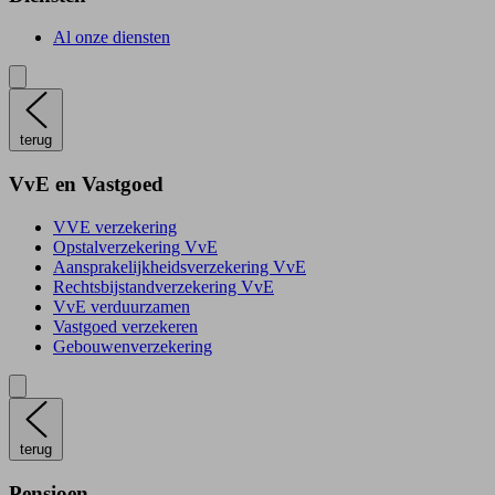
Al onze diensten
terug
VvE en Vastgoed
VVE verzekering
Opstalverzekering VvE
Aansprakelijkheidsverzekering VvE
Rechtsbijstandverzekering VvE
VvE verduurzamen
Vastgoed verzekeren
Gebouwenverzekering
terug
Pensioen