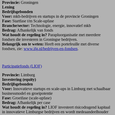
Provincie:
Groningen
Lening
Bedrijfsgebonden
Voor:
mkb-bedrijven en startups in de provincie Groningen
Fase:
Startfase t/m Scale-upfase
Branche/sector:
Technologie, energie, innovatief mkb
Bedrag:
Afhankelijk van fonds
Wat houdt de regeling in?
Parapluorganisatie met meerdere
fondsen die investeren in Groningse bedrijven.
Belangrijk om te weten:
Heeft een portefeuille met diverse
fondsen, zie:
www.ifg.nl/bedrijven-en-fondsen
.
Participatiefonds (LIOF)
Provincie:
Limburg
Investering (equity)
Bedrijfsgebonden
Voor:
Innovatieve startups en scale-ups in Limburg met schaalbaar
businessmodel en groeipotentie
Fase:
Groeifase (scale-upfase)
Bedrag:
Afhankelijk per case
Wat houdt de regeling in?
LIOF investeert risicodragend kapitaal
in innovatieve Limburgse bedrijven en wordt medeaandeelhouder