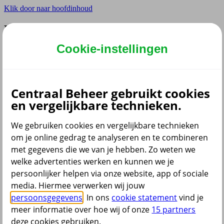
Klik door naar hoofdinhoud
Hoofdmenu navigatie zakelijk
Cookie-instellingen
Privé
Zzp
Zakelijk
Adviseur
Partner
Centraal Beheer gebruikt cookies
en vergelijkbare technieken.
Instellingen
We gebruiken cookies en vergelijkbare technieken
om je online gedrag te analyseren en te combineren
met gegevens die we van je hebben. Zo weten we
Dyslexie lettertype
Aan
/
Uit
welke advertenties werken en kunnen we je
Cookies aanpassen
persoonlijker helpen via onze website, app of sociale
CoBrowsing
media. Hiermee verwerken wij jouw
Start
persoonsgegevens
. In ons
cookie statement
vind je
meer informatie over hoe wij of onze
15 partners
deze cookies gebruiken.