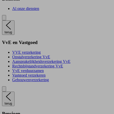
Al onze diensten
terug
VvE en Vastgoed
VVE verzekering
Opstalverzekering VvE
Aansprakelijkheidsverzekering VvE
Rechtsbijstandverzekering VvE
VvE verduurzamen
Vastgoed verzekeren
Gebouwenverzekering
terug
Pensioen