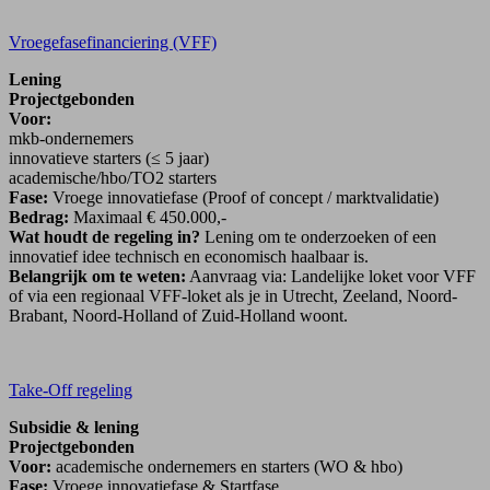
Vroegefasefinanciering (VFF)
Lening
Projectgebonden
Voor:
mkb-ondernemers
innovatieve starters (≤ 5 jaar)
academische/hbo/TO2 starters
Fase:
Vroege innovatiefase (Proof of concept / marktvalidatie)
Bedrag:
Maximaal € 450.000,-
Wat houdt de regeling in?
Lening om te onderzoeken of een
innovatief idee technisch en economisch haalbaar is.
Belangrijk om te weten:
Aanvraag via: Landelijke loket voor VFF
of via een regionaal VFF-loket als je in Utrecht, Zeeland, Noord-
Brabant, Noord-Holland of Zuid-Holland woont.
Take-Off regeling
Subsidie & lening
Projectgebonden
Voor:
academische ondernemers en starters (WO & hbo)
Fase:
Vroege innovatiefase & Startfase