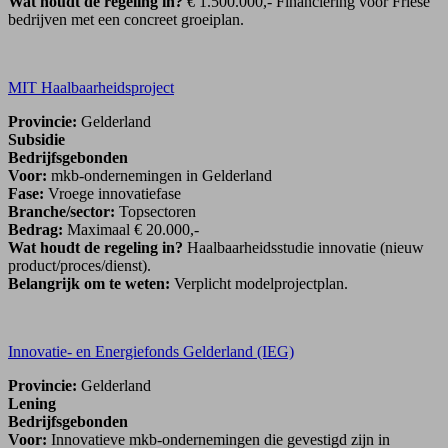
Wat houdt de regeling in?
€ 1.500.000,- Financiering voor Friese
bedrijven met een concreet groeiplan.
MIT Haalbaarheidsproject
Provincie:
Gelderland
Subsidie
Bedrijfsgebonden
Voor:
mkb-ondernemingen in Gelderland
Fase:
Vroege innovatiefase
Branche/sector:
Topsectoren
Bedrag:
Maximaal € 20.000,-
Wat houdt de regeling in?
Haalbaarheidsstudie innovatie (nieuw
product/proces/dienst).
Belangrijk om te weten:
Verplicht modelprojectplan.
Innovatie- en Energiefonds Gelderland (IEG)
Provincie:
Gelderland
Lening
Bedrijfsgebonden
Voor:
Innovatieve mkb-ondernemingen die gevestigd zijn in