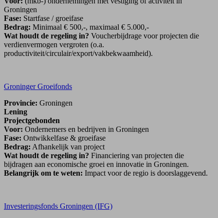
Voor:
(mkb-) ondernemingen met vestiging of activiteit in
Groningen
Fase:
Startfase / groeifase
Bedrag:
Minimaal € 500,-, maximaal € 5.000,-
Wat houdt de regeling in?
Voucherbijdrage voor projecten die
verdienvermogen vergroten (o.a.
productiviteit/circulair/export/vakbekwaamheid).
Groninger Groeifonds
Provincie:
Groningen
Lening
Projectgebonden
Voor:
Ondernemers en bedrijven in Groningen
Fase:
Ontwikkelfase & groeifase
Bedrag:
Afhankelijk van project
Wat houdt de regeling in?
Financiering van projecten die
bijdragen aan economische groei en innovatie in Groningen.
Belangrijk om te weten:
Impact voor de regio is doorslaggevend.
Investeringsfonds Groningen (IFG)