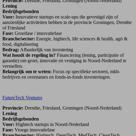
Provincie:
Drenthe, Friesland, Groningen (Noord-Nederland)
Lening
Bedrijfsgebonden
Voor:
Innovatieve startups en scale-ups die gevestigd zijn of
aanzienlijke activiteiten hebben in de provincie Groningen, Drenthe
of Friesland
Fase:
Groeifase / innovatiefase
Branche/sector:
Energie, hightech, life sciences & health, agri &
food, digitalisering
Bedrag:
Afhankelijk van investering
Wat houdt de regeling in?
Financiering (lening, participatie of
garantie) om groei, innovatie en vestiging in Noord-Nederland te
versnellen.
Belangrijk om te weten:
Focus op specifieke sectoren, mkb-
bedrijven en overnames en fonds-in-fonds investeringen.
FutureTech Ventures
Provincie:
Drenthe, Friesland, Groningen (Noord-Nederland)
Lening
Bedrijfsgebonden
Voor:
Hightech startups in Noord-Nederland
Fase:
Vroege innovatiefase
Branche/sector:
Hightech, DeepTech, MedTech, CleanTech,