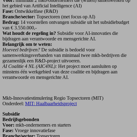
Voor:
minimaal 2 mkb-ondernemers die (willen) samenwerken op
het gebied van Artificial Intelligence (AI)
Fase:
Ontwikkelfase (R&D)
Branche/sector:
Topsectoren (met focus op AI)
Bedrag:
14 voorstellen ontvangen subsidie uit het subsidiebudget
van € 3.550.000,-
Wat houdt de regeling in?
Subsidie voor AI-innovaties die
bijdragen aan verantwoorde en mensgerichte AI.
Belangrijk om te weten:
Hoeveel bedrijven?
De subsidie is bedoeld voor
samenwerkingsverbanden van minimaal twee mkb-bedrijven die
gezamenlijk een R&D-project uitvoeren.
AI Coalitie 4 NL (AIC4NL):
Het project moet aansluiten op
minstens één werkgebied van deze coalitie en bijdragen aan
verantwoorde en mensgerichte AI.
Mkb-Innovatiestimulering Regio Topsectoren (MIT)
Onderdeel:
MIT: Haalbaarheidsproject
Subsidie
Bedrijfsgebonden
Voor:
mkb-ondernemers en starters
Fase:
Vroege innovatiefase
Branche/sector:
Topsectoren