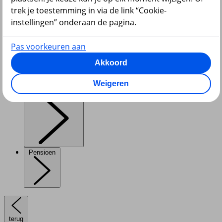
trek je toestemming in via de link “Cookie-
instellingen” onderaan de pagina.
Pas voorkeuren aan
Diensten
Akkoord
Weigeren
VvE en Vastgoed
Pensioen
terug