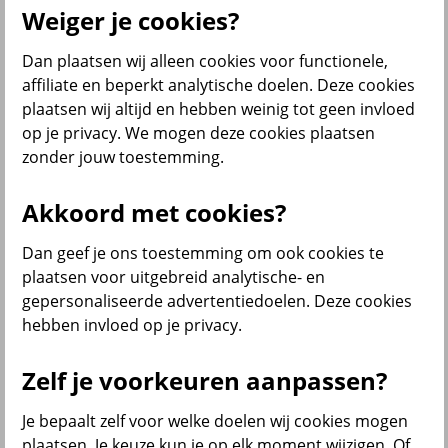
Weiger je cookies?
Dan plaatsen wij alleen cookies voor functionele,
Menu
affiliate en beperkt analytische doelen. Deze cookies
Service & contact
Producten
Voor wie
plaatsen wij altijd en hebben weinig tot geen invloed
op je privacy. We mogen deze cookies plaatsen
terug
zonder jouw toestemming.
Producten
Akkoord met cookies?
Bedrijfsverzekeringen
Dan geef je ons toestemming om ook cookies te
plaatsen voor uitgebreid analytische- en
gepersonaliseerde advertentiedoelen. Deze cookies
hebben invloed op je privacy.
Zelf je voorkeuren aanpassen?
Inkomensverzekeringen
Je bepaalt zelf voor welke doelen wij cookies mogen
plaatsen. Je keuze kun je op elk moment wijzigen. Of