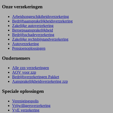
Onze verzekeringen
Arbeids­ongeschiktheids­verzekering
Bedrijfs­aansprakelijkheids­verzekering
Zakelijke autoverzekering
Beroeps­aansprakelijkheid
Bedrijfsschade­verzekering
Zakelijke rechtsbijstand­verzekering
Autoverzekering
Pensioenoplossingen
Ondernemers
Alle zzp verzekeringen
AOV voor zzp
Bedrijfs­verzekeringen Pakket
Aansprakelijkheids­verzekering zzp
Speciale oplossingen
Verenigingspolis
Vrijwilligersverzekering
VvE verzekering