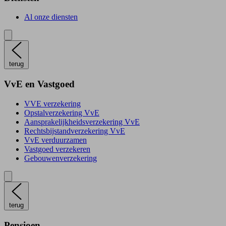
Al onze diensten
terug
VvE en Vastgoed
VVE verzekering
Opstalverzekering VvE
Aansprakelijkheidsverzekering VvE
Rechtsbijstandverzekering VvE
VvE verduurzamen
Vastgoed verzekeren
Gebouwenverzekering
terug
Pensioen