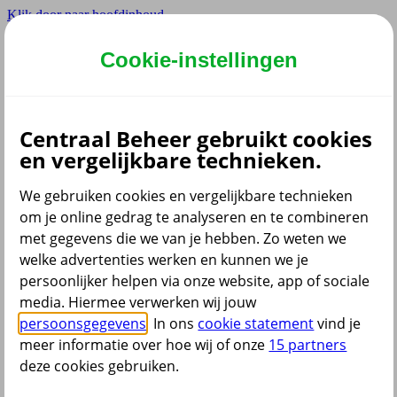
Klik door naar hoofdinhoud
Hoofdmenu navigatie zakelijk
Cookie-instellingen
Privé
Zzp
Zakelijk
Centraal Beheer gebruikt cookies
Adviseur
en vergelijkbare technieken.
Partner
Instellingen
We gebruiken cookies en vergelijkbare technieken
om je online gedrag te analyseren en te combineren
met gegevens die we van je hebben. Zo weten we
welke advertenties werken en kunnen we je
Dyslexie lettertype
persoonlijker helpen via onze website, app of sociale
Aan
/
Uit
Cookies aanpassen
media. Hiermee verwerken wij jouw
CoBrowsing
persoonsgegevens
. In ons
cookie statement
vind je
Start
meer informatie over hoe wij of onze
15 partners
deze cookies gebruiken.