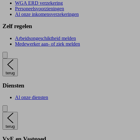
WGA ERD verzekering
Personeelsvoorzieningen
Al onze inkomensverzekeringen
Zelf regelen
Arbeidsongeschiktheid melden
Medewerker aan- of ziek melden
terug
Diensten
Al onze diensten
terug
VvE en Vastgoed