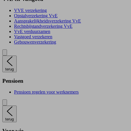
VVE verzekering
Opstalverzekering VvE
Aansprakelijkheidsverzekering VvE
Rechtsbijstandverzekering VvE
VvE verduurzamen
Vastgoed verzekeren
Gebouwenverzekering
terug
Pensioen
Pensioen regelen voor werknemers
terug
Voor wie