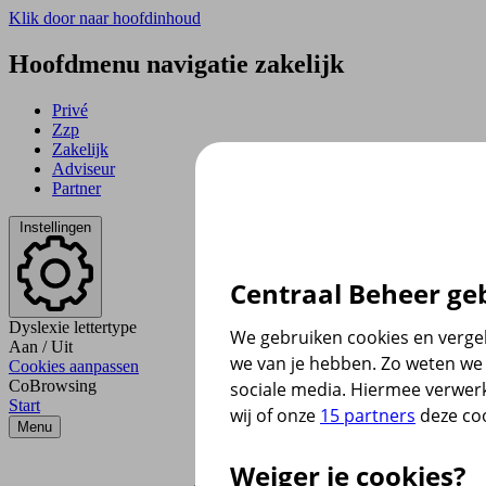
Klik door naar hoofdinhoud
Hoofdmenu navigatie zakelijk
Privé
Zzp
Zakelijk
Adviseur
Partner
Instellingen
Centraal Beheer geb
Dyslexie lettertype
We gebruiken cookies en vergel
Aan
/
Uit
we van je hebben. Zo weten we 
Cookies aanpassen
CoBrowsing
sociale media. Hiermee verwer
Start
wij of onze
15 partners
deze coo
Menu
Weiger je cookies?