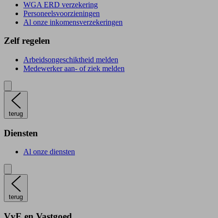
WGA ERD verzekering
Personeelsvoorzieningen
Al onze inkomensverzekeringen
Zelf regelen
Arbeidsongeschiktheid melden
Medewerker aan- of ziek melden
terug
Diensten
Al onze diensten
terug
VvE en Vastgoed