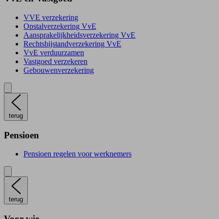
VVE verzekering
Opstalverzekering VvE
Aansprakelijkheidsverzekering VvE
Rechtsbijstandverzekering VvE
VvE verduurzamen
Vastgoed verzekeren
Gebouwenverzekering
terug
Pensioen
Pensioen regelen voor werknemers
terug
Voor wie