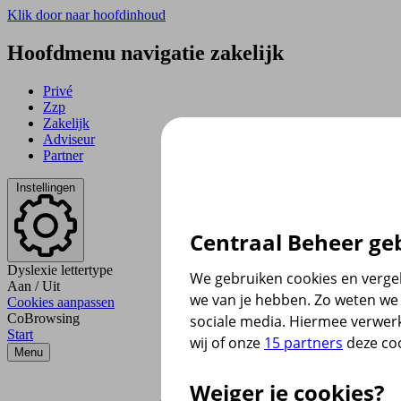
Klik door naar hoofdinhoud
Hoofdmenu navigatie zakelijk
Privé
Zzp
Zakelijk
Adviseur
Partner
Instellingen
Centraal Beheer geb
Dyslexie lettertype
We gebruiken cookies en vergel
Aan
/
Uit
we van je hebben. Zo weten we 
Cookies aanpassen
CoBrowsing
sociale media. Hiermee verwer
Start
wij of onze
15 partners
deze coo
Menu
Weiger je cookies?