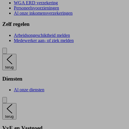
WGA ERD verzekering
Personeelsvoorzieningen
Al onze inkomensverzekeringen
Zelf regelen
Arbeidsongeschiktheid melden
Medewerker aan- of ziek melden
terug
Diensten
Al onze diensten
terug
VvE en Vastgoed