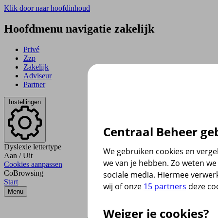
Klik door naar hoofdinhoud
Hoofdmenu navigatie zakelijk
Privé
Zzp
Zakelijk
Adviseur
Partner
Instellingen
Centraal Beheer geb
Dyslexie lettertype
We gebruiken cookies en vergel
Aan
/
Uit
we van je hebben. Zo weten we 
Cookies aanpassen
CoBrowsing
sociale media. Hiermee verwer
Start
wij of onze
15 partners
deze coo
Menu
Weiger je cookies?