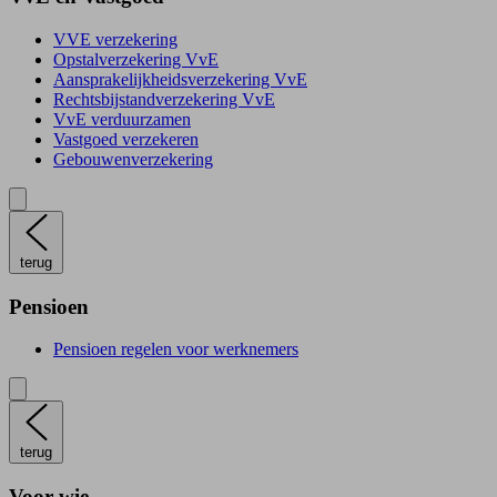
VVE verzekering
Opstalverzekering VvE
Aansprakelijkheidsverzekering VvE
Rechtsbijstandverzekering VvE
VvE verduurzamen
Vastgoed verzekeren
Gebouwenverzekering
terug
Pensioen
Pensioen regelen voor werknemers
terug
Voor wie