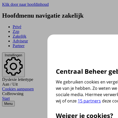
Klik door naar hoofdinhoud
Hoofdmenu navigatie zakelijk
Privé
Zzp
Zakelijk
Adviseur
Partner
Instellingen
Centraal Beheer geb
Dyslexie lettertype
We gebruiken cookies en vergel
Aan
/
Uit
we van je hebben. Zo weten we 
Cookies aanpassen
CoBrowsing
sociale media. Hiermee verwer
Start
wij of onze
15 partners
deze coo
Menu
Weiger je cookies?