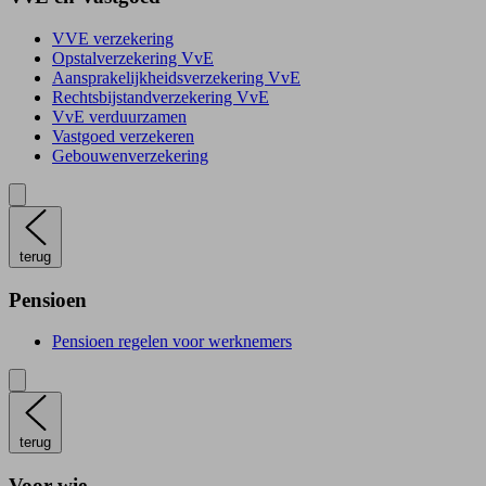
VVE verzekering
Opstalverzekering VvE
Aansprakelijkheidsverzekering VvE
Rechtsbijstandverzekering VvE
VvE verduurzamen
Vastgoed verzekeren
Gebouwenverzekering
terug
Pensioen
Pensioen regelen voor werknemers
terug
Voor wie