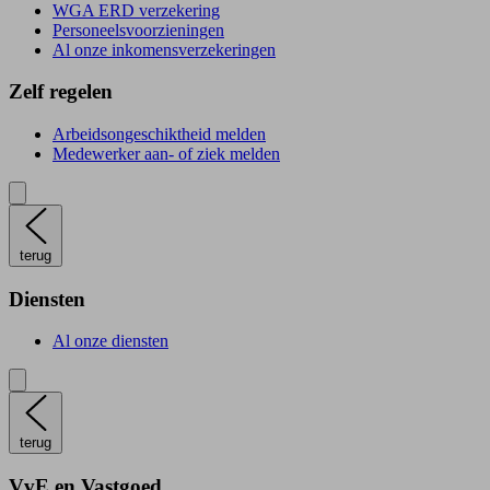
WGA ERD verzekering
Personeelsvoorzieningen
Al onze inkomensverzekeringen
Zelf regelen
Arbeidsongeschiktheid melden
Medewerker aan- of ziek melden
terug
Diensten
Al onze diensten
terug
VvE en Vastgoed