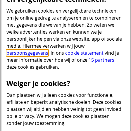
Bedrijfsschadeverzekering
Inventarisverzekering
We gebruiken cookies en vergelijkbare technieken
Voorraadverzekering
om je online gedrag te analyseren en te combineren
Bedrijfsverzekeringen Pakket
met gegevens die we van je hebben. Zo weten we
Al onze bedrijfsverzekeringen
welke advertenties werken en kunnen we je
Zelf regelen
persoonlijker helpen via onze website, app of sociale
media. Hiermee verwerken wij jouw
Schade melden
persoonsgegevens
. In ons
cookie statement
vind je
Gegevens aanpassen
meer informatie over hoe wij of onze
15 partners
deze cookies gebruiken.
terug
Weiger je cookies?
Inkomensverzekeringen
Dan plaatsen wij alleen cookies voor functionele,
affiliate en beperkt analytische doelen. Deze cookies
Arbeidsongeschiktheidsverzekering
plaatsen wij altijd en hebben weinig tot geen invloed
Verzuimverzekering
MKB verzuim ontzorg-verzekering
op je privacy. We mogen deze cookies plaatsen
WIA-verzekering
zonder jouw toestemming.
WIA-excedentverzekering
WGA ERD verzekering