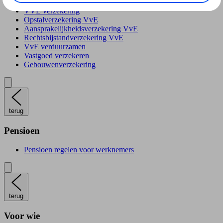
VVE verzekering
Opstalverzekering VvE
Aansprakelijkheidsverzekering VvE
Rechtsbijstandverzekering VvE
VvE verduurzamen
Vastgoed verzekeren
Gebouwenverzekering
terug
Pensioen
Pensioen regelen voor werknemers
terug
Voor wie