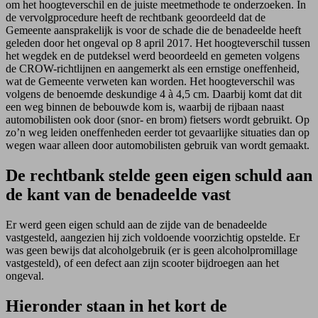
om het hoogteverschil en de juiste meetmethode te onderzoeken. In
de vervolgprocedure heeft de rechtbank geoordeeld dat de
Gemeente aansprakelijk is voor de schade die de benadeelde heeft
geleden door het ongeval op 8 april 2017. Het hoogteverschil tussen
het wegdek en de putdeksel werd beoordeeld en gemeten volgens
de CROW-richtlijnen en aangemerkt als een ernstige oneffenheid,
wat de Gemeente verweten kan worden. Het hoogteverschil was
volgens de benoemde deskundige 4 à 4,5 cm. Daarbij komt dat dit
een weg binnen de bebouwde kom is, waarbij de rijbaan naast
auto
mobilisten
ook door (snor- en brom)
fietsers wordt gebruikt. Op
zo’n
weg leiden oneffenheden eerder tot gevaarlijke situaties dan op
wegen waar
alleen door auto
mobilisten
gebruik
van
wordt gemaakt.
De rechtbank stelde geen eigen schuld aan
de kant van de benadeelde vast
Er werd geen eigen schuld aan de zijde van de benadeelde
vastgesteld, aangezien hij zich voldoende voorzichtig opstelde. Er
was geen bewijs dat alcoholgebruik (er is geen alcoholpromillage
vastgesteld), of een defect aan zijn scooter bijdroegen aan het
ongeval.
Hieronder staan in het kort de