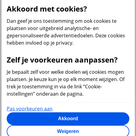
Personeelsvoorzieningen
Akkoord met cookies?
Al onze inkomensverzekeringen
Dan geef je ons toestemming om ook cookies te
Zelf regelen
plaatsen voor uitgebreid analytische- en
Arbeidsongeschiktheid melden
gepersonaliseerde advertentiedoelen. Deze cookies
Medewerker aan- of ziek melden
hebben invloed op je privacy.
Zelf je voorkeuren aanpassen?
terug
Je bepaalt zelf voor welke doelen wij cookies mogen
Diensten
plaatsen. Je keuze kun je op elk moment wijzigen. Of
trek je toestemming in via de link “Cookie-
Al onze diensten
instellingen” onderaan de pagina.
Pas voorkeuren aan
Akkoord
terug
VvE en Vastgoed
Weigeren