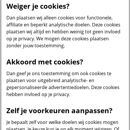
Producten
Weiger je cookies?
Bedrijfsverzekeringen
Dan plaatsen wij alleen cookies voor functionele,
affiliate en beperkt analytische doelen. Deze cookies
plaatsen wij altijd en hebben weinig tot geen invloed
op je privacy. We mogen deze cookies plaatsen
zonder jouw toestemming.
Inkomensverzekeringen
Akkoord met cookies?
Dan geef je ons toestemming om ook cookies te
plaatsen voor uitgebreid analytische- en
gepersonaliseerde advertentiedoelen. Deze cookies
hebben invloed op je privacy.
Diensten
Zelf je voorkeuren aanpassen?
Je bepaalt zelf voor welke doelen wij cookies mogen
plaatsen. Je keuze kun je op elk moment wijzigen. Of
VvE en Vastgoed