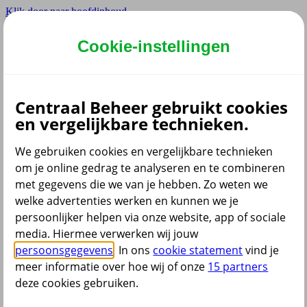
Klik door naar hoofdinhoud
Hoofdmenu navigatie zakelijk
Cookie-instellingen
Privé
Zzp
Zakelijk
Centraal Beheer gebruikt cookies
Adviseur
en vergelijkbare technieken.
Partner
We gebruiken cookies en vergelijkbare technieken
om je online gedrag te analyseren en te combineren
met gegevens die we van je hebben. Zo weten we
welke advertenties werken en kunnen we je
persoonlijker helpen via onze website, app of sociale
Menu
media. Hiermee verwerken wij jouw
Service & contact
Producten
Thema's
persoonsgegevens
. In ons
cookie statement
vind je
meer informatie over hoe wij of onze
15 partners
deze cookies gebruiken.
terug