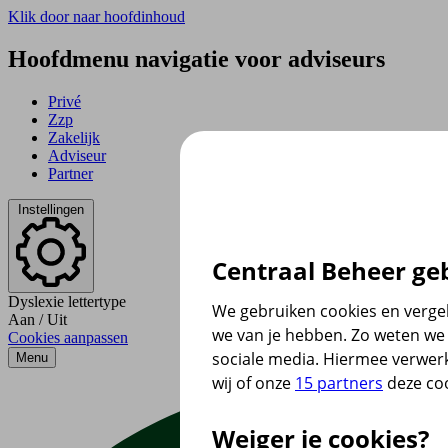
Klik door naar hoofdinhoud
Hoofdmenu navigatie voor adviseurs
Privé
Zzp
Zakelijk
Adviseur
Partner
Instellingen
Centraal Beheer geb
Dyslexie lettertype
We gebruiken cookies en vergel
Aan
/
Uit
we van je hebben. Zo weten we 
Cookies aanpassen
sociale media. Hiermee verwer
Menu
wij of onze
15 partners
deze coo
Weiger je cookies?