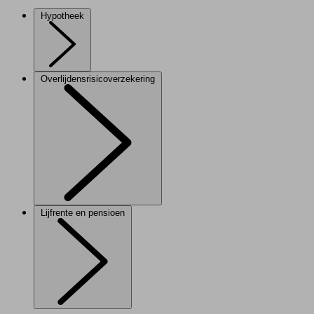
Hypotheek
Overlijdensrisicoverzekering
Lijfrente en pensioen