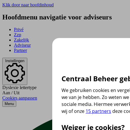
Klik door naar hoofdinhoud
Hoofdmenu navigatie voor adviseurs
Privé
Zzp
Zakelijk
Adviseur
Partner
Instellingen
Centraal Beheer geb
Dyslexie lettertype
We gebruiken cookies en vergel
Aan
/
Uit
we van je hebben. Zo weten we 
Cookies aanpassen
sociale media. Hiermee verwer
Menu
wij of onze
15 partners
deze coo
Weiger je cookies?