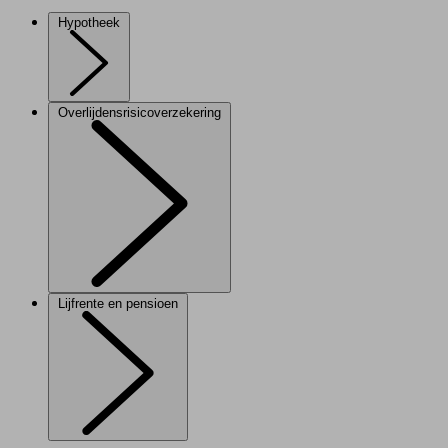
Hypotheek
Overlijdensrisicoverzekering
Lijfrente en pensioen