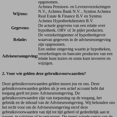
opgenomen.
Achmea Pensioen- en Levensverzekeringen
N.V., Achmea Bank N.V. , Syntrus Achmea
Wij/ons:
Real Estate & Finance B.V en Syntrus
Achmea Hypotheekdiensten B.V.
De actuele gegevens van een relatie over
Gegevens:
hypotheek, ORV of 3e pijler producten.
De verzekeringnemer of hypotheekgever
Relatie:
waarvan gegevens in de adviseursomgeving
zijn opgenomen.
Een online omgeving waarin je hypotheken,
verzekeringen en bancaire producten van een
Adviseursomgeving:
relatie kunt inzien en soms kunt invoeren en
wijzigen.
2. Voor wie gelden deze gebruiksvoorwaarden?
Deze gebruiksvoorwaarden gelden tussen jou en ons. Deze
gebruiksvoorwaarden gelden als je een actief account hebt dat
toegang geeft tot jouw Adviseursomgeving. De
gebruiksvoorwaarden zijn van toepassing op de toegang, het
gebruik en de inhoud van de Adviseursomgeving. Wij behouden ons
het recht voor om de Adviseursomgeving en/of deze
gebruiksvoorwaarden van tijd tot tijd geheel of gedeeltelijk aan te
passen, te wijzigen of te vervangen. De meest actuele versie van de