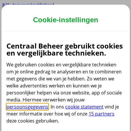
Klik door naar hoofdinhoud
Hoofdmenu navigatie voor adviseurs
Cookie-instellingen
Privé
Zzp
Zakelijk
Centraal Beheer gebruikt cookies
Adviseur
en vergelijkbare technieken.
Partner
We gebruiken cookies en vergelijkbare technieken
om je online gedrag te analyseren en te combineren
met gegevens die we van je hebben. Zo weten we
welke advertenties werken en kunnen we je
persoonlijker helpen via onze website, app of sociale
Menu
media. Hiermee verwerken wij jouw
Producten voor adviseurs
Contact
persoonsgegevens
. In ons
cookie statement
vind je
meer informatie over hoe wij of onze
15 partners
deze cookies gebruiken.
terug