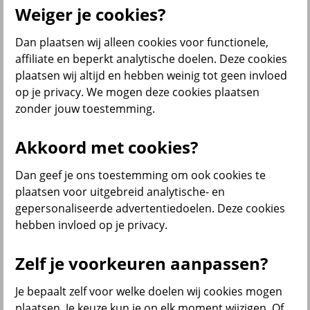
Onze producten
Weiger je cookies?
Hypotheek
Dan plaatsen wij alleen cookies voor functionele,
affiliate en beperkt analytische doelen. Deze cookies
plaatsen wij altijd en hebben weinig tot geen invloed
op je privacy. We mogen deze cookies plaatsen
Overlijdensrisicoverzekering
zonder jouw toestemming.
Akkoord met cookies?
Dan geef je ons toestemming om ook cookies te
plaatsen voor uitgebreid analytische- en
gepersonaliseerde advertentiedoelen. Deze cookies
hebben invloed op je privacy.
Lijfrente en pensioen
Zelf je voorkeuren aanpassen?
Je bepaalt zelf voor welke doelen wij cookies mogen
plaatsen. Je keuze kun je op elk moment wijzigen. Of