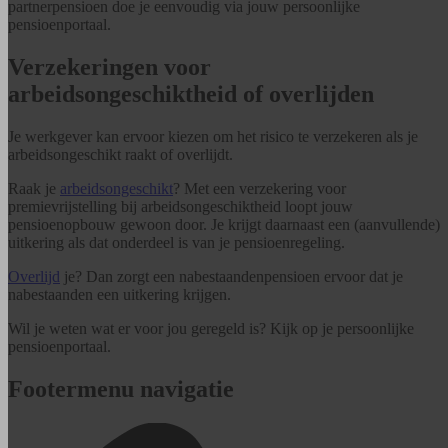
partnerpensioen doe je eenvoudig via jouw persoonlijke
pensioenportaal.
Verzekeringen voor
arbeidsongeschiktheid of overlijden
Je werkgever kan ervoor kiezen om het risico te verzekeren als je
arbeidsongeschikt raakt of overlijdt.
Raak je
arbeidsongeschikt
? Met een verzekering voor
premievrijstelling bij arbeidsongeschiktheid loopt jouw
pensioenopbouw gewoon door. Je krijgt daarnaast een (aanvullende)
uitkering als dat onderdeel is van je pensioenregeling.
Overlijd
je? Dan zorgt een nabestaandenpensioen ervoor dat je
nabestaanden een uitkering krijgen.
Wil je weten wat er voor jou geregeld is? Kijk op je persoonlijke
pensioenportaal.
Footermenu navigatie