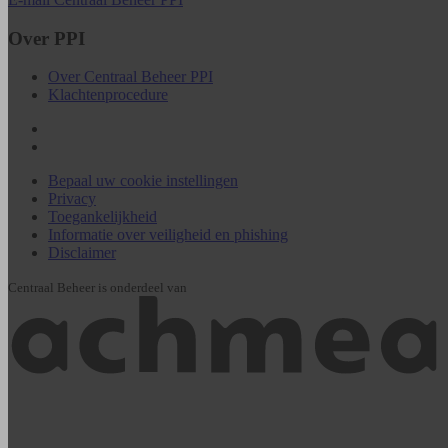
Over PPI
Over Centraal Beheer PPI
Klachtenprocedure
Bepaal uw cookie instellingen
Privacy
Toegankelijkheid
Informatie over veiligheid en phishing
Disclaimer
Centraal Beheer is onderdeel van