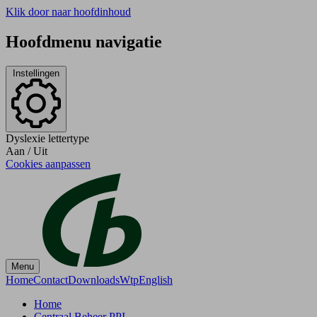
Klik door naar hoofdinhoud
Hoofdmenu navigatie
Instellingen
Dyslexie lettertype
Aan
/
Uit
Cookies aanpassen
Menu
Home
Contact
Downloads
Wtp
English
Home
Centraal Beheer PPI