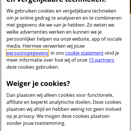
We gebruiken cookies en vergelijkbare technieken
om je online gedrag te analyseren en te combineren
Pensioen via mijn werkgever
met gegevens die we van je hebben. Zo weten we
welke advertenties werken en kunnen we je
persoonlijker helpen via onze website, app of sociale
Zó werkt het
media. Hiermee verwerken wij jouw
persoonsgegevens
. In ons
cookie statement
vind je
Via jouw werkgever bouw je pensioen op. Je werkgever betaalt
meer informatie over hoe wij of onze
15 partners
hiervoor iedere maand premie. Jouw (eventuele) eigen bijdrage
houdt je werkgever in op je salaris. De premie gaat naar een
deze cookies gebruiken.
beschikbare premieregeling bij Centraal Beheer PPI. Dit is een
pensioenregeling waarbij jouw premie wordt belegd. Je leest er
hieronder meer over. We leggen ook uit welke verzekeringen
Weiger je cookies?
onderdeel kunnen zijn van je pensioenregeling.
Dan plaatsen wij alleen cookies voor functionele,
Wat is een beschikbare premieregeling?
affiliate en beperkt analytische doelen. Deze cookies
plaatsen wij altijd en hebben weinig tot geen invloed
In deze regeling staat de inleg (de premie) vast, maar de uitkomst (de
op je privacy. We mogen deze cookies plaatsen
pensioenuitkering) niet. Je werkgever betaalt iedere maand voor jou
de premie. Hoe hoog die is, lees je in je pensioenreglement . Je vindt
zonder jouw toestemming.
het pensioenreglement op je persoonlijke pensioenportaal onder