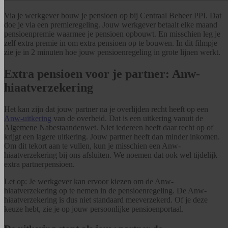
Via je werkgever bouw je pensioen op bij Centraal Beheer PPI. Dat
doe je via een premieregeling. Jouw werkgever betaalt elke maand
pensioenpremie waarmee je pensioen opbouwt. En misschien leg je
zelf extra premie in om extra pensioen op te bouwen. In dit filmpje
zie je in 2 minuten hoe jouw pensioenregeling in grote lijnen werkt.
Extra pensioen voor je partner: Anw-
hiaatverzekering
Het kan zijn dat jouw partner na je overlijden recht heeft op een
Anw-uitkering
van de overheid. Dat is een uitkering vanuit de
Algemene Nabestaandenwet. Niet iedereen heeft daar recht op of
krijgt een lagere uitkering. Jouw partner heeft dan minder inkomen.
Om dit tekort aan te vullen, kun je misschien een Anw-
hiaatverzekering bij ons afsluiten. We noemen dat ook wel tijdelijk
extra partnerpensioen.
Let op: Je werkgever kan ervoor kiezen om de Anw-
hiaatverzekering op te nemen in de pensioenregeling. De Anw-
hiaatverzekering is dus niet standaard meeverzekerd. Of je deze
keuze hebt, zie je op jouw persoonlijke pensioenportaal.