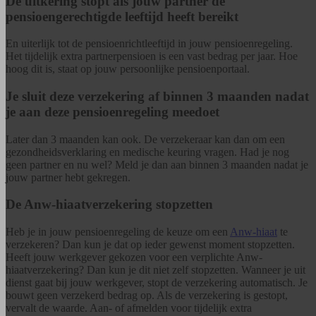
De uitkering stopt als jouw partner de
pensioengerechtigde leeftijd heeft bereikt
En uiterlijk tot de pensioenrichtleeftijd in jouw pensioenregeling.
Het tijdelijk extra partnerpensioen is een vast bedrag per jaar. Hoe
hoog dit is, staat op jouw persoonlijke pensioenportaal.
Je sluit deze verzekering af binnen 3 maanden nadat
je aan deze pensioenregeling meedoet
Later dan 3 maanden kan ook. De verzekeraar kan dan om een
gezondheidsverklaring en medische keuring vragen. Had je nog
geen partner en nu wel? Meld je dan aan binnen 3 maanden nadat je
jouw partner hebt gekregen.
De Anw-hiaatverzekering stopzetten
Heb je in jouw pensioenregeling de keuze om een
Anw-hiaat
te
verzekeren? Dan kun je dat op ieder gewenst moment stopzetten.
Heeft jouw werkgever gekozen voor een verplichte Anw-
hiaatverzekering? Dan kun je dit niet zelf stopzetten. Wanneer je uit
dienst gaat bij jouw werkgever, stopt de verzekering automatisch. Je
bouwt geen verzekerd bedrag op. Als de verzekering is gestopt,
vervalt de waarde. Aan- of afmelden voor tijdelijk extra