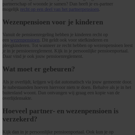
partnerschap of woonde je samen? Dan heeft je ex-partner
mogelijk
recht op een deel van het partnerpensioen
.
Wezenpensioen voor je kinderen
Vanuit de pensioenregeling hebben je kinderen recht op
een
wezenpensioen
. Dit geldt ook voor stiefkinderen en
pleegkinderen. Tot wanneer ze recht hebben op wezenpensioen leest
je in je pensioenreglement. Kijk in je persoonlijke pensioenportaal.
Daar vind je ook jouw pensioenreglement.
Wat moet er gebeuren?
Als je overlijdt, krijgen wij dat automatisch via jouw gemeente door.
Je nabestaanden hoeven hiervoor niets te doen. Behalve als je in het
buitenland woont. Dan ontvangen wij graag een kopie van de
overlijdensakte.
Hoeveel partner- en wezenpensioen is
verzekerd?
Kijk dan in je persoonlijke pensioenportaal. Ook kun je op