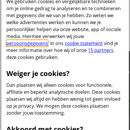
We gebruiken cookies en vergelijkbare technieken
Grote kans dat je nu, naast jouw ouderdomspensioen, ook verzekerd
om je online gedrag te analyseren en te combineren
bent voor partnerpensioen en wezenpensioen. Als je overlijdt,
met gegevens die we van je hebben. Zo weten we
krijgen je partner en kind(eren) een uitkering. We leggen het
hieronder uit.
welke advertenties werken en kunnen we je
persoonlijker helpen via onze website, app of sociale
Wat is er geregeld als je komt te
media. Hiermee verwerken wij jouw
overlijden?
persoonsgegevens
. In ons
cookie statement
vind je
meer informatie over hoe wij of onze
15 partners
deze cookies gebruiken.
Weiger je cookies?
Wil je deze video bekijken? Dat kan.
Accepteer dan wel even
minimaal de Uitgebreid analytische cookies.
Dan plaatsen wij alleen cookies voor functionele,
Of bekijk de video op Youtube
affiliate en beperkt analytische doelen. Deze cookies
plaatsen wij altijd en hebben weinig tot geen invloed
op je privacy. We mogen deze cookies plaatsen
zonder jouw toestemming.
Akkoord met cookies?