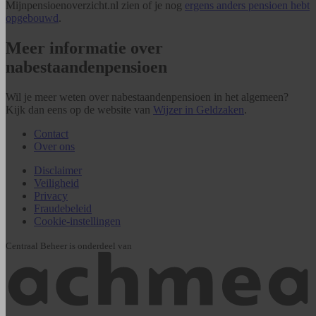
Mijnpensioenoverzicht.nl zien of je nog
ergens anders pensioen hebt
opgebouwd
.
Meer informatie over
nabestaandenpensioen
Wil je meer weten over nabestaandenpensioen in het algemeen?
Kijk dan eens op de website van
Wijzer in Geldzaken
.
Contact
Over ons
Disclaimer
Veiligheid
Privacy
Fraudebeleid
Cookie-instellingen
Centraal Beheer is onderdeel van