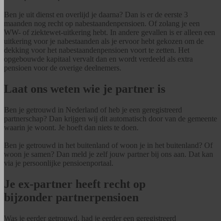
Ben je uit dienst en overlijd je daarna? Dan is er de eerste 3
maanden nog recht op nabestaandenpensioen. Of zolang je een
WW- of ziektewet-uitkering hebt. In andere gevallen is er alleen een
uitkering voor je nabestaanden als je ervoor hebt gekozen om de
dekking voor het nabestaandenpensioen voort te zetten. Het
opgebouwde kapitaal vervalt dan en wordt verdeeld als extra
pensioen voor de overige deelnemers.
Laat ons weten wie je partner is
Ben je getrouwd in Nederland of heb je een geregistreerd
partnerschap? Dan krijgen wij dit automatisch door van de gemeente
waarin je woont. Je hoeft dan niets te doen.
Ben je getrouwd in het buitenland of woon je in het buitenland? Of
woon je samen? Dan meld je zelf jouw partner bij ons aan. Dat kan
via je persoonlijke pensioenportaal.
Je ex-partner heeft recht op
bijzonder partnerpensioen
Was je eerder getrouwd, had je eerder een geregistreerd