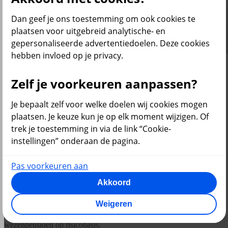
Dan geef je ons toestemming om ook cookies te
plaatsen voor uitgebreid analytische- en
gepersonaliseerde advertentiedoelen. Deze cookies
hebben invloed op je privacy.
Partnerpensioen voor je partner
Zelf je voorkeuren aanpassen?
Als je overlijdt terwijl je in dienst bent bij de werkgever, krijgt je
Je bepaalt zelf voor welke doelen wij cookies mogen
partner een uitkering vanuit de pensioenregeling. De uitkering krijg
je van verzekeraar Elipslife. In je persoonlijke pensioenportaal zie je
plaatsen. Je keuze kun je op elk moment wijzigen. Of
het verzekerd bedrag.
trek je toestemming in via de link “Cookie-
instellingen” onderaan de pagina.
Overlijd je nadat je uit dienst bent? Dan kunnen jouw nabestaanden
pensioen aankopen met het opgebouwde pensioenkapitaal.
Pas voorkeuren aan
Heb je een pensioenregeling volgens de
Akkoord
Wtp?
Weigeren
Dan is er alleen een uitkering voor je partner en kinderen als je
overlijdt terwijl je nog in dienst bent. Dit heet partner- en
wezenpensioen op risicobasis.