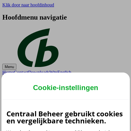
Klik door naar hoofdinhoud
Hoofdmenu navigatie
Menu
Home
Contact
Downloads
Wtp
English
Home
Cookie-instellingen
Centraal Beheer PPI
Mijn situatie verandert
Overlijden
Overlijden
Centraal Beheer gebruikt cookies
en vergelijkbare technieken.
En wat dit betekent voor je pensioen