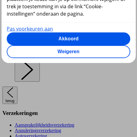
trek je toestemming in via de link “Cookie-
instellingen” onderaan de pagina.
Pensioen en lijfrente
Pas voorkeuren aan
Akkoord
Weigeren
Hypotheek
terug
Verzekeringen
Aansprakelijkheidsverzekering
Annuleringsverzekering
Autoverzekering