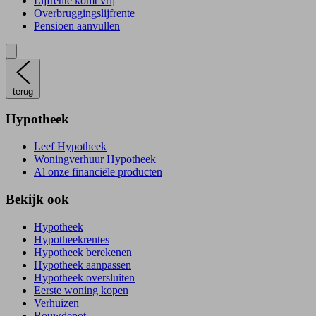
Lijfrente komt vrij
Overbruggingslijfrente
Pensioen aanvullen
terug
Hypotheek
Leef Hypotheek
Woningverhuur Hypotheek
Al onze financiële producten
Bekijk ook
Hypotheek
Hypotheekrentes
Hypotheek berekenen
Hypotheek aanpassen
Hypotheek oversluiten
Eerste woning kopen
Verhuizen
Bouwdepot