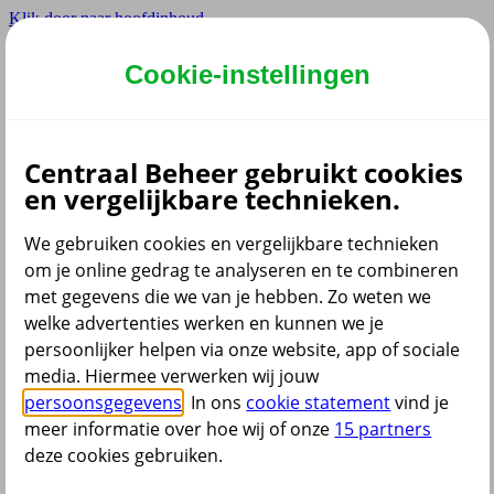
Klik door naar hoofdinhoud
Hoofdmenu navigatie
Cookie-instellingen
Privé
Zzp
Zakelijk
Centraal Beheer gebruikt cookies
Adviseur
en vergelijkbare technieken.
Partner
Instellingen
We gebruiken cookies en vergelijkbare technieken
om je online gedrag te analyseren en te combineren
met gegevens die we van je hebben. Zo weten we
welke advertenties werken en kunnen we je
Dyslexie lettertype
persoonlijker helpen via onze website, app of sociale
Aan
/
Uit
Cookies aanpassen
media. Hiermee verwerken wij jouw
CoBrowsing
persoonsgegevens
. In ons
cookie statement
vind je
Start
meer informatie over hoe wij of onze
15 partners
deze cookies gebruiken.