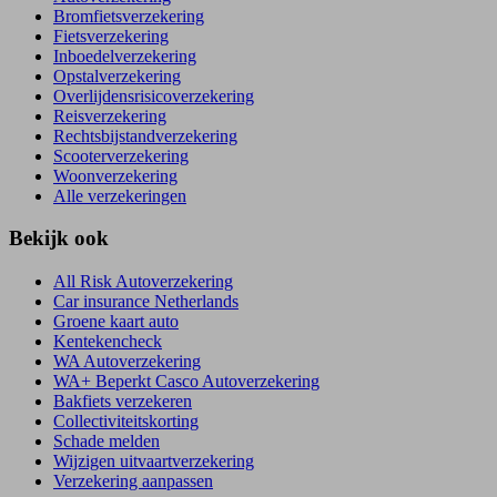
Bromfietsverzekering
Fietsverzekering
Inboedelverzekering
Opstalverzekering
Overlijdensrisicoverzekering
Reisverzekering
Rechtsbijstandverzekering
Scooterverzekering
Woonverzekering
Alle verzekeringen
Bekijk ook
All Risk Autoverzekering
Car insurance Netherlands
Groene kaart auto
Kentekencheck
WA Autoverzekering
WA+ Beperkt Casco Autoverzekering
Bakfiets verzekeren
Collectiviteitskorting
Schade melden
Wijzigen uitvaartverzekering
Verzekering aanpassen