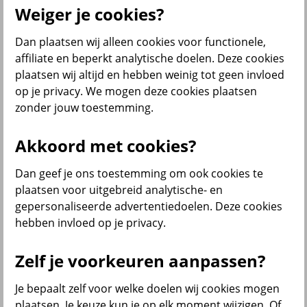
Weiger je cookies?
Dan plaatsen wij alleen cookies voor functionele,
Menu
affiliate en beperkt analytische doelen. Deze cookies
Klantenservice
Producten
Situaties
plaatsen wij altijd en hebben weinig tot geen invloed
op je privacy. We mogen deze cookies plaatsen
terug
zonder jouw toestemming.
Producten
Akkoord met cookies?
Verzekeringen
Dan geef je ons toestemming om ook cookies te
plaatsen voor uitgebreid analytische- en
gepersonaliseerde advertentiedoelen. Deze cookies
hebben invloed op je privacy.
Beleggen
Zelf je voorkeuren aanpassen?
Je bepaalt zelf voor welke doelen wij cookies mogen
Sparen
plaatsen. Je keuze kun je op elk moment wijzigen. Of