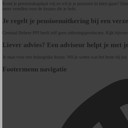
Komt je pensioenkapitaal vrij en wil je je pensioen in laten gaan? Da
meer vertellen over de keuzes die je hebt.
Je regelt je pensioenuitkering bij een verze
Centraal Beheer PPI heeft zelf geen uitkeringsproducten. Kijk bijvoo
Liever advies? Een adviseur helpt je met j
Je staat voor een belangrijke keuze. Wil je weten wat het beste bij jou
Footermenu navigatie