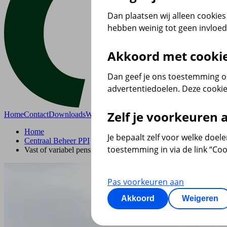
Dan plaatsen wij alleen cookies 
hebben weinig tot geen invloe
Akkoord met cooki
Dan geef je ons toestemming om
advertentiedoelen. Deze cookie
Zelf je voorkeuren
Home
Contact
Downloads
Wtp
English
Home
Je bepaalt zelf voor welke doel
Centraal Beheer PPI
toestemming in via de link “Coo
Vast of variabel pensioen
Pas voorkeuren aan
Akkoord
Weigeren