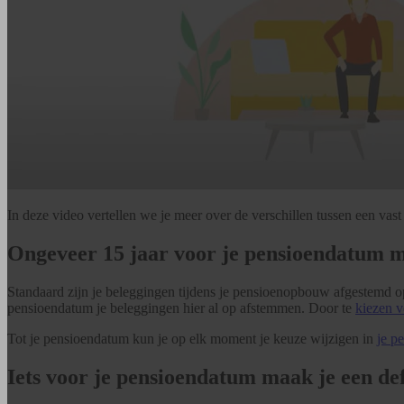
In deze video vertellen we je meer over de verschillen tussen een vast
Ongeveer 15 jaar voor je pensioendatum m
Standaard zijn je beleggingen tijdens je pensioenopbouw afgestemd o
pensioendatum je beleggingen hier al op afstemmen. Door te
kiezen v
Tot je pensioendatum kun je op elk moment je keuze wijzigen in
je p
Iets voor je pensioendatum maak je een def