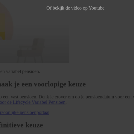
Of bekijk de video op Youtube
 en variabel pensioen.
aak je een voorlopige keuze
p een vast pensioen. Denk je erover om op je pensioendatum voor een v
oor de Lifecycle Variabel Pensioen
.
ersoonlijke pensioenportaal
.
initieve keuze