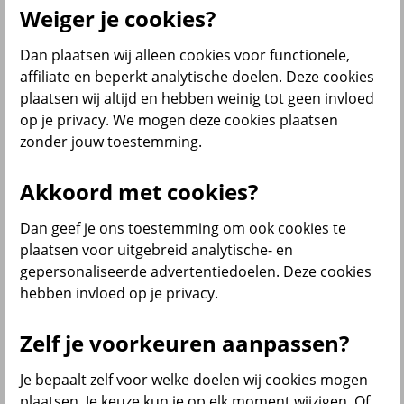
Weiger je cookies?
Je meldt jouw partner bij ons aan. Zo heeft je partner na je
overlijden recht op partnerpensioen. In je pensioenreglement lees je
waaraan je als samenwonenden moet voldoen.
Dan plaatsen wij alleen cookies voor functionele,
affiliate en beperkt analytische doelen. Deze cookies
plaatsen wij altijd en hebben weinig tot geen invloed
Wat moet je doen?
op je privacy. We mogen deze cookies plaatsen
zonder jouw toestemming.
Akkoord met cookies?
Dan geef je ons toestemming om ook cookies te
plaatsen voor uitgebreid analytische- en
gepersonaliseerde advertentiedoelen. Deze cookies
hebben invloed op je privacy.
Zelf je voorkeuren aanpassen?
Je bepaalt zelf voor welke doelen wij cookies mogen
plaatsen. Je keuze kun je op elk moment wijzigen. Of