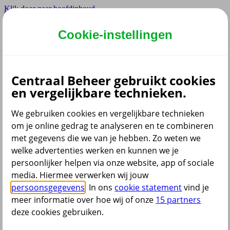
Klik door naar hoofdinhoud
Hoofdmenu navigatie
Cookie-instellingen
Centraal Beheer gebruikt cookies
en vergelijkbare technieken.
We gebruiken cookies en vergelijkbare technieken
Menu
om je online gedrag te analyseren en te combineren
Home
Contact
Downloads
Wtp
English
met gegevens die we van je hebben. Zo weten we
Home
welke advertenties werken en kunnen we je
Centraal Beheer PPI
persoonlijker helpen via onze website, app of sociale
Mijn situatie verandert
Samenwonen
media. Hiermee verwerken wij jouw
persoonsgegevens
. In ons
cookie statement
vind je
Samenwonen
meer informatie over hoe wij of onze
15 partners
deze cookies gebruiken.
En wat dit betekent voor je pensioen