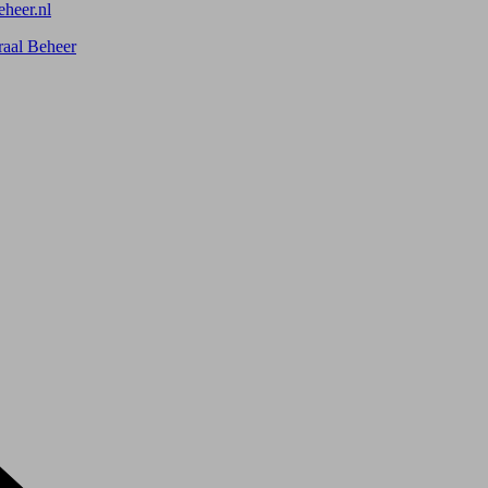
heer.nl
raal Beheer