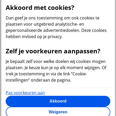
Al onze financiële producten
Akkoord met cookies?
Bekijk ook
Dan geef je ons toestemming om ook cookies te
Beleggen
plaatsen voor uitgebreid analytische- en
Starten met beleggen
gepersonaliseerde advertentiedoelen. Deze cookies
Beleggen voor beginners
hebben invloed op je privacy.
Pensioen beleggen
Beleggen voor mijn kind
Doelbeleggen
Zelf je voorkeuren aanpassen?
Periodiek beleggen
Rendement berekenen
Beleggen in beleggingsfondsen
Je bepaalt zelf voor welke doelen wij cookies mogen
Beleggingsfonds update
plaatsen. Je keuze kun je op elk moment wijzigen. Of
Verantwoord beleggen
trek je toestemming in via de link “Cookie-
Beleggen met onze app
Sparen of beleggen
instellingen” onderaan de pagina.
Pas voorkeuren aan
Akkoord
terug
Weigeren
Sparen