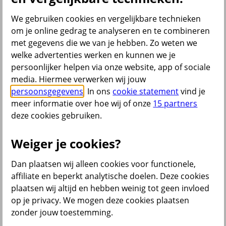
Bekijk ook
We gebruiken cookies en vergelijkbare technieken
om je online gedrag te analyseren en te combineren
All Risk Autoverzekering
met gegevens die we van je hebben. Zo weten we
Car insurance Netherlands
Groene kaart auto
welke advertenties werken en kunnen we je
Kentekencheck
persoonlijker helpen via onze website, app of sociale
WA Autoverzekering
media. Hiermee verwerken wij jouw
WA+ Beperkt Casco Autoverzekering
Bakfiets verzekeren
persoonsgegevens
. In ons
cookie statement
vind je
Collectiviteitskorting
meer informatie over hoe wij of onze
15 partners
Schade melden
deze cookies gebruiken.
Wijzigen uitvaartverzekering
Verzekering aanpassen
Weiger je cookies?
Dan plaatsen wij alleen cookies voor functionele,
terug
affiliate en beperkt analytische doelen. Deze cookies
plaatsen wij altijd en hebben weinig tot geen invloed
Beleggen
op je privacy. We mogen deze cookies plaatsen
zonder jouw toestemming.
Beleggingsrekening
Extra Pensioen Opbouw