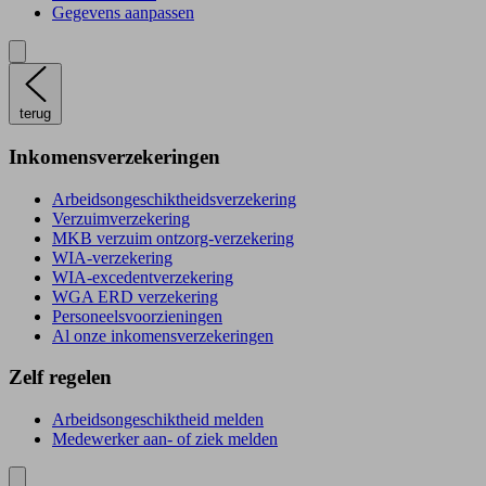
Gegevens aanpassen
terug
Inkomensverzekeringen
Arbeidsongeschiktheidsverzekering
Verzuimverzekering
MKB verzuim ontzorg-verzekering
WIA-verzekering
WIA-excedentverzekering
WGA ERD verzekering
Personeelsvoorzieningen
Al onze inkomensverzekeringen
Zelf regelen
Arbeidsongeschiktheid melden
Medewerker aan- of ziek melden