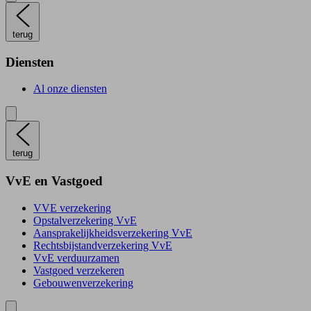
terug
Diensten
Al onze diensten
terug
VvE en Vastgoed
VVE verzekering
Opstalverzekering VvE
Aansprakelijkheidsverzekering VvE
Rechtsbijstandverzekering VvE
VvE verduurzamen
Vastgoed verzekeren
Gebouwenverzekering