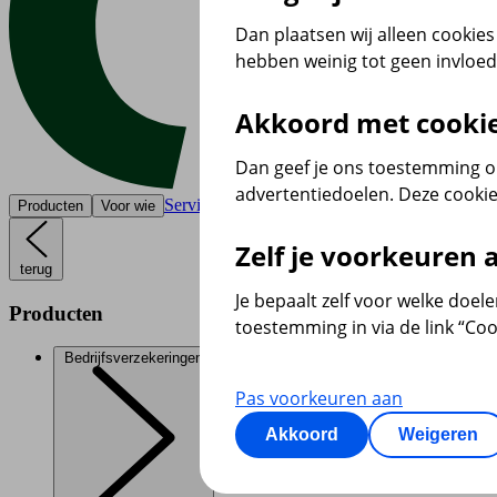
Dan plaatsen wij alleen cookies 
hebben weinig tot geen invloe
Akkoord met cooki
Dan geef je ons toestemming om
advertentiedoelen. Deze cookie
Service & contact
Producten
Voor wie
Zelf je voorkeuren
terug
Je bepaalt zelf voor welke doel
Producten
toestemming in via de link “Coo
Bedrijfsverzekeringen
Pas voorkeuren aan
Akkoord
Weigeren