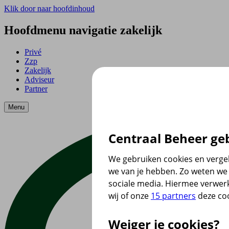
Klik door naar hoofdinhoud
Hoofdmenu navigatie zakelijk
Privé
Zzp
Zakelijk
Adviseur
Partner
Menu
Centraal Beheer geb
We gebruiken cookies en vergel
we van je hebben. Zo weten we 
sociale media. Hiermee verwer
wij of onze
15 partners
deze coo
Weiger je cookies?