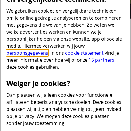
We gebruiken cookies en vergelijkbare technieken
om je online gedrag te analyseren en te combineren
met gegevens die we van je hebben. Zo weten we
TomTom
welke advertenties werken en kunnen we je
persoonlijker helpen via onze website, app of sociale
media. Hiermee verwerken wij jouw
Over onze dienstverlening
persoonsgegevens
. In ons
cookie statement
vind je
meer informatie over hoe wij of onze
15 partners
"Een duidelijke pensioenregeling voor ons internationale
werknemersbestand met zoveel mogelijk informatie over het
deze cookies gebruiken.
pensioen waar zij uiteindelijk op uit gaan komen."
Weiger je cookies?
Centraal Beheer PPI voert voor TomTom een bruto
en een netto beschikbare premieregeling uit.
Dan plaatsen wij alleen cookies voor functionele,
Rosemary van Giezen, Compensation & Benefits Manager bij
affiliate en beperkt analytische doelen. Deze cookies
TomTom: "Wij waren op zoek naar een pensioenregeling die voor al
plaatsen wij altijd en hebben weinig tot geen invloed
onze medewerkers duidelijk is. Vanwege ons internationale
werknemersbestand moet de pensioencommunicatie zowel in het
op je privacy. We mogen deze cookies plaatsen
Nederlands als in Engels beschikbaar zijn. Daarnaast vinden wij het
zonder jouw toestemming.
belangrijk dat onze werknemers op een toegankelijke manier
informatie krijgen over het pensioen waar zij uiteindelijk op uit