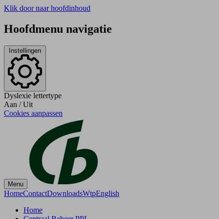
Klik door naar hoofdinhoud
Hoofdmenu navigatie
Instellingen
Dyslexie lettertype
Aan
/
Uit
Cookies aanpassen
Menu
Home
Contact
Downloads
Wtp
English
Home
Centraal Beheer PPI