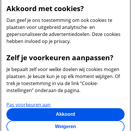
zullen komen. Hierbij heeft het pensioenportaal de doorslag
Akkoord met cookies?
gegeven. Natuurlijk spelen de kosten ook een rol. Wij willen zo laag
mogelijke kosten voor onze werknemers en de kosten moeten voor
Dan geef je ons toestemming om ook cookies te
ons ook goed beheersbaar zijn. De samenwerking verloopt erg
goed. Het is fijn dat we één contactpersoon hebben en de
plaatsen voor uitgebreid analytische- en
administratie via het werkgeversportaal werkt eenvoudig en goed."
gepersonaliseerde advertentiedoelen. Deze cookies
hebben invloed op je privacy.
Bekijk alle klantverhalen
Wij zijn trots dat wij voor inmiddels ruim 1000 werkgevers de
Zelf je voorkeuren aanpassen?
pensioenregeling mogen uitvoeren.
Je bepaalt zelf voor welke doelen wij cookies mogen
plaatsen. Je keuze kun je op elk moment wijzigen. Of
trek je toestemming in via de link “Cookie-
instellingen” onderaan de pagina.
Pas voorkeuren aan
Akkoord
Weigeren