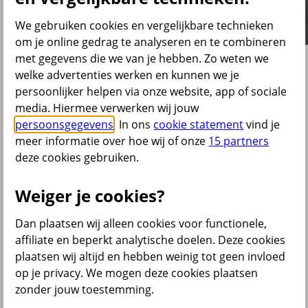
We gebruiken cookies en vergelijkbare technieken
om je online gedrag te analyseren en te combineren
met gegevens die we van je hebben. Zo weten we
aaff
welke advertenties werken en kunnen we je
persoonlijker helpen via onze website, app of sociale
media. Hiermee verwerken wij jouw
Over onze beschikbare premieregeling
persoonsgegevens
. In ons
cookie statement
vind je
meer informatie over hoe wij of onze
15 partners
"Goede beleggingsresultaten en weinig administratieve rompslomp,
dat is voor ons belangrijk. Daarnaast werkt Centraal Beheer PPI
deze cookies gebruiken.
klantgericht, snel, en professioneel."
Weiger je cookies?
Centraal Beheer PPI voert voor aaff een bruto en
een netto beschikbare premieregeling uit
Dan plaatsen wij alleen cookies voor functionele,
Abia van der Dussen, HRM-adviseur bij aaff: "Tijdens het
affiliate en beperkt analytische doelen. Deze cookies
offertetraject merkten we dat er veel mogelijk is binnen de
plaatsen wij altijd en hebben weinig tot geen invloed
pensioenregelingen van Centraal Beheer PPI en dat zij met ons
meedachten over de mogelijkheden. En, niet onbelangrijk, zij
op je privacy. We mogen deze cookies plaatsen
konden ons scherpe tarieven bieden. Voor ons zijn goede
zonder jouw toestemming.
beleggingsresultaten belangrijk en dat wij als werkgever weinig
administratieve rompslomp hebben. De samenwerking verloopt naar