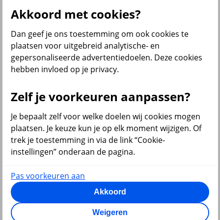
wens. De bereikbaarheid is goed, vragen worden snel opgepakt en
Akkoord met cookies?
de service is klantgericht. Ook het werkgeversportaal werkt prettig."
Dan geef je ons toestemming om ook cookies te
Bekijk alle klantverhalen
plaatsen voor uitgebreid analytische- en
Wij zijn trots dat wij voor inmiddels ruim 1000 werkgevers de
gepersonaliseerde advertentiedoelen. Deze cookies
pensioenregeling mogen uitvoeren.
hebben invloed op je privacy.
Zelf je voorkeuren aanpassen?
Je bepaalt zelf voor welke doelen wij cookies mogen
plaatsen. Je keuze kun je op elk moment wijzigen. Of
trek je toestemming in via de link “Cookie-
instellingen” onderaan de pagina.
Pas voorkeuren aan
Akkoord
Weigeren