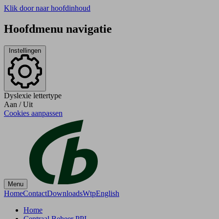
Klik door naar hoofdinhoud
Hoofdmenu navigatie
Instellingen
Dyslexie lettertype
Aan
/
Uit
Cookies aanpassen
Menu
Home
Contact
Downloads
Wtp
English
Home
Centraal Beheer PPI