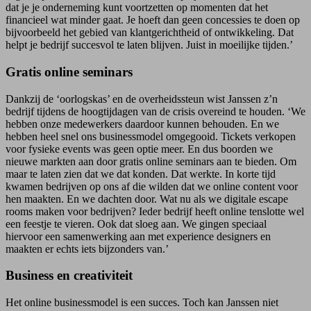
dat je je onderneming kunt voortzetten op momenten dat het
financieel wat minder gaat. Je hoeft dan geen concessies te doen op
bijvoorbeeld het gebied van klantgerichtheid of ontwikkeling. Dat
helpt je bedrijf succesvol te laten blijven. Juist in moeilijke tijden.’
Gratis online seminars
Dankzij de ‘oorlogskas’ en de overheidssteun wist Janssen z’n
bedrijf tijdens de hoogtijdagen van de crisis overeind te houden. ‘We
hebben onze medewerkers daardoor kunnen behouden. En we
hebben heel snel ons businessmodel omgegooid. Tickets verkopen
voor fysieke events was geen optie meer. En dus boorden we
nieuwe markten aan door gratis online seminars aan te bieden. Om
maar te laten zien dat we dat konden. Dat werkte. In korte tijd
kwamen bedrijven op ons af die wilden dat we online content voor
hen maakten. En we dachten door. Wat nu als we digitale escape
rooms maken voor bedrijven? Ieder bedrijf heeft online tenslotte wel
een feestje te vieren. Ook dat sloeg aan. We gingen speciaal
hiervoor een samenwerking aan met experience designers en
maakten er echts iets bijzonders van.’
Business en creativiteit
Het online businessmodel is een succes. Toch kan Janssen niet