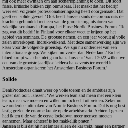
mij ook meer dwingen om aan scenarioplanning te doen. Dit soort
frisse, kritische blikken zijn onmisbaar. Het maakt dat het bedrijf
weer een volgende professionaliseringsslag heeft doorgemaakt. Dat
geeft een solide gevoel.’ Ook heeft Janssen sinds de coronacrisis de
krachten gebundeld met een van de grootste organisatoren van
zakelijke seminars in Europa, het Finse Nordic Business Forum. ‘Ik
zag wat dit bedrijf in Finland voor elkaar weet te krijgen op het
gebied van seminars. De grootste namen, en een jaar vooruit al volle
zalen uitverkopen. Indrukwekkend. Met deze samenwerking zijn we
klaar voor de volgende groeistap. We zijn nu onderdeel van een
internationale groep. We kijken nu verder dan Nederland.’ En het
bloed kruipt waar het niet gaan kan. Janssen: ‘Vanaf 2022 willen we
een van de grootste jaarlijkse leiderschapsevents ter wereld in
Amsterdam organiseren: het Amsterdam Business Forum.’
Solide
DenkProducties draait weer op volle toeren en de ambities zijn
groter dan ooit. Janssen: ‘We werken lean and mean met een klein
team, maar we moeten en willen nu toch echt uitbreiden. Zeker nu
we onderdeel uitmaken van Nordic Business Forum. Dat is nog best
lastig gezien de enorme krapte op de arbeidsmarkt. Achteraf gezien
had ik ten tijde van de eerste lockdown meer mensen moeten
aannemen. Maar achteraf is het makkelijk praten.’
Janssen is blij dat hij niet langer alleen de kar trekt, maar een partner