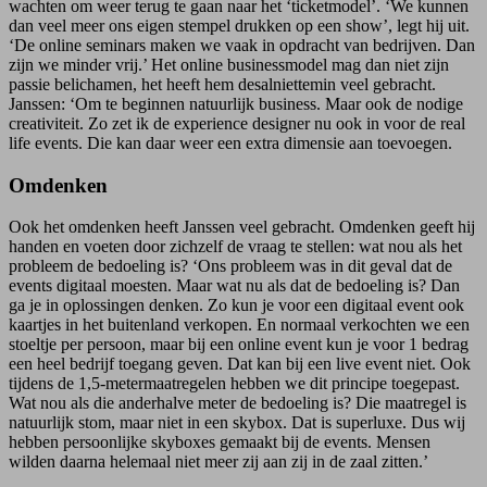
wachten om weer terug te gaan naar het ‘ticketmodel’. ‘We kunnen
dan veel meer ons eigen stempel drukken op een show’, legt hij uit.
‘De online seminars maken we vaak in opdracht van bedrijven. Dan
zijn we minder vrij.’ Het online businessmodel mag dan niet zijn
passie belichamen, het heeft hem desalniettemin veel gebracht.
Janssen: ‘Om te beginnen natuurlijk business. Maar ook de nodige
creativiteit. Zo zet ik de experience designer nu ook in voor de real
life events. Die kan daar weer een extra dimensie aan toevoegen.
Omdenken
Ook het omdenken heeft Janssen veel gebracht. Omdenken geeft hij
handen en voeten door zichzelf de vraag te stellen: wat nou als het
probleem de bedoeling is? ‘Ons probleem was in dit geval dat de
events digitaal moesten. Maar wat nu als dat de bedoeling is? Dan
ga je in oplossingen denken. Zo kun je voor een digitaal event ook
kaartjes in het buitenland verkopen. En normaal verkochten we een
stoeltje per persoon, maar bij een online event kun je voor 1 bedrag
een heel bedrijf toegang geven. Dat kan bij een live event niet. Ook
tijdens de 1,5-metermaatregelen hebben we dit principe toegepast.
Wat nou als die anderhalve meter de bedoeling is? Die maatregel is
natuurlijk stom, maar niet in een skybox. Dat is superluxe. Dus wij
hebben persoonlijke skyboxes gemaakt bij de events. Mensen
wilden daarna helemaal niet meer zij aan zij in de zaal zitten.’