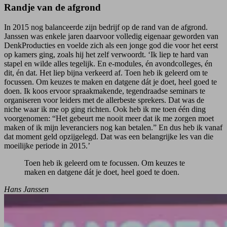
Randje van de afgrond
In 2015 nog balanceerde zijn bedrijf op de rand van de afgrond.
Janssen was enkele jaren daarvoor volledig eigenaar geworden van
DenkProducties en voelde zich als een jonge god die voor het eerst
op kamers ging, zoals hij het zelf verwoordt. ‘Ik liep te hard van
stapel en wilde alles tegelijk. En e-modules, én avondcolleges, én
dit, én dat. Het liep bijna verkeerd af. Toen heb ik geleerd om te
focussen. Om keuzes te maken en datgene dát je doet, heel goed te
doen. Ik koos ervoor spraakmakende, tegendraadse seminars te
organiseren voor leiders met de allerbeste sprekers. Dat was de
niche waar ik me op ging richten. Ook heb ik me toen één ding
voorgenomen: “Het gebeurt me nooit meer dat ik me zorgen moet
maken of ik mijn leveranciers nog kan betalen.” En dus heb ik vanaf
dat moment geld opzijgelegd. Dat was een belangrijke les van die
moeilijke periode in 2015.’
Toen heb ik geleerd om te focussen. Om keuzes te
maken en datgene dát je doet, heel goed te doen.
Hans Janssen