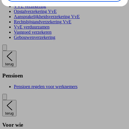
VVE verzekering
Opstalverzekering VvE
Aansprakelijkheidsverzekering VvE
Rechtsbijstandverzekering VvE
VvE verduurzamen
Vastgoed verzekeren
Gebouwenverzekering
terug
Pensioen
Pensioen regelen voor werknemers
terug
Voor wie