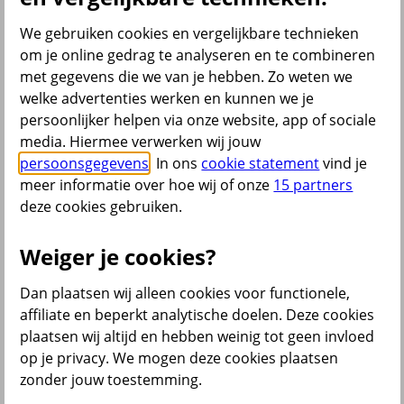
Bedrijfsschadeverzekering
Inventarisverzekering
We gebruiken cookies en vergelijkbare technieken
Voorraadverzekering
om je online gedrag te analyseren en te combineren
Bedrijfsverzekeringen Pakket
met gegevens die we van je hebben. Zo weten we
Al onze bedrijfsverzekeringen
welke advertenties werken en kunnen we je
Zelf regelen
persoonlijker helpen via onze website, app of sociale
media. Hiermee verwerken wij jouw
Schade melden
persoonsgegevens
. In ons
cookie statement
vind je
Gegevens aanpassen
meer informatie over hoe wij of onze
15 partners
deze cookies gebruiken.
terug
Weiger je cookies?
Inkomensverzekeringen
Dan plaatsen wij alleen cookies voor functionele,
affiliate en beperkt analytische doelen. Deze cookies
Arbeidsongeschiktheidsverzekering
plaatsen wij altijd en hebben weinig tot geen invloed
Verzuimverzekering
MKB verzuim ontzorg-verzekering
op je privacy. We mogen deze cookies plaatsen
WIA-verzekering
zonder jouw toestemming.
WIA-excedentverzekering
WGA ERD verzekering