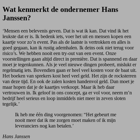
Wat kenmerkt de ondernemer Hans
Janssen?
‘Mensen een belevenis geven. Dat is wat ik kan. Dat vind ik het
leukste dat er is. Ik bedenk iets, voer het uit en mensen kopen een
kaartje voor zo’n event. Pas als de laatste is vertrokken en alles is
goed gegaan, kan ik rustig ademhalen. Ik deins ook niet terug voor
risico’s. We hebben nooit een try-out van een event. Onze
voorstellingen gaan altijd direct in première. Dat is spannend en daar
moet je tegenkunnen. Als je veel nieuwe dingen probeert, mislukt er
regelmatig iets. Bovendien gaan er heel veel kosten voor de baat uit.
Het boeken van sprekers kost heel veel geld. Het zijn de rocksterren
van deze tijd. En ook de zalen kosten handenvol geld. Dan moet je
maar hopen dat je de kaartjes verkoopt. Maar ik heb daar
vertrouwen in. Ik geloof in ons concept, ga er vol voor, neem m’n
bedrijf heel serieus en loop inmiddels niet meer in zeven sloten
tegelijk.’
Ik heb me één ding voorgenomen: “Het gebeurt me
nooit meer dat ik me zorgen moet maken of ik mijn
leveranciers nog kan betalen.’
Hans Janssen