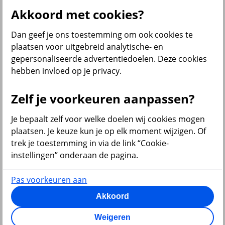
Personeelsvoorzieningen
Akkoord met cookies?
Al onze inkomensverzekeringen
Dan geef je ons toestemming om ook cookies te
Zelf regelen
plaatsen voor uitgebreid analytische- en
Arbeidsongeschiktheid melden
gepersonaliseerde advertentiedoelen. Deze cookies
Medewerker aan- of ziek melden
hebben invloed op je privacy.
Zelf je voorkeuren aanpassen?
terug
Je bepaalt zelf voor welke doelen wij cookies mogen
Diensten
plaatsen. Je keuze kun je op elk moment wijzigen. Of
trek je toestemming in via de link “Cookie-
Al onze diensten
instellingen” onderaan de pagina.
Pas voorkeuren aan
Akkoord
terug
VvE en Vastgoed
Weigeren