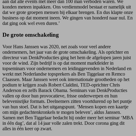
aan dat alle events met meer dan 100 man verboden waren. We
konden meteen inpakken. Ons verdienmodel bestaat er namelijk uit
dat we grote groepen mensen bij elkaar brengen. En dus klapte onze
business op dat moment ineen. We gingen van honderd naar nul. En
dat ging ook wel even duren.’
De grote omschakeling
Voor Hans Janssen was 2020, net zoals voor veel andere
ondernemers, het jaar van de grote omschakeling. Als oprichter en
directeur van DenkProducties ging het hem de afgelopen jaren juist
voor de wind. Zijn bedrijf is op dat moment marktleider in
topseminars voor ondernemers en leidinggevenden in Nederland en
werkt met Nederlandse topsprekers als Ben Tiggelaar en Remco
Claassen. Maar Janssen weet ook internationale grootheden op het
podium te krijgen zoals Robert Cialdini, TED-oprichter Chris
Anderson en zelfs Barack Obama. Seminars van DenkProducties
vallen op door hun provocatieve, frisse onderwerpen en hun
belevenisrijke formats. Deelnemers zitten voortdurend op het puntje
van hun stoel. Dat is het uitgangspunt. ‘Mensen kopen een kaartje
om mijn gedachtenkronkels te mogen beleven’, aldus Janssen.
Samen met Ben Tiggelaar bedacht hij onder meer het seminar ‘MBA
in één dag’, dat al 14 jaar volle zalen trekt. Door corona ging dit
alles in één keer op zwart.