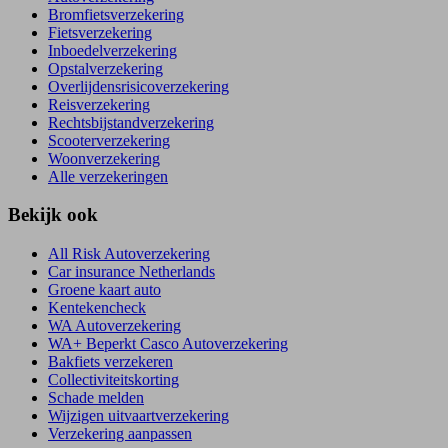
Bromfietsverzekering
Fietsverzekering
Inboedelverzekering
Opstalverzekering
Overlijdensrisicoverzekering
Reisverzekering
Rechtsbijstandverzekering
Scooterverzekering
Woonverzekering
Alle verzekeringen
Bekijk ook
All Risk Autoverzekering
Car insurance Netherlands
Groene kaart auto
Kentekencheck
WA Autoverzekering
WA+ Beperkt Casco Autoverzekering
Bakfiets verzekeren
Collectiviteitskorting
Schade melden
Wijzigen uitvaartverzekering
Verzekering aanpassen