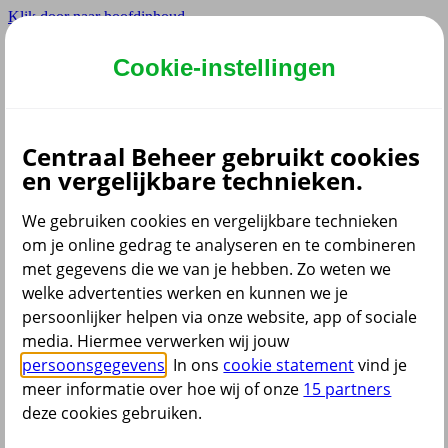
Klik door naar hoofdinhoud
Hoofdmenu navigatie
Cookie-instellingen
Privé
Zzp
Zakelijk
Centraal Beheer gebruikt cookies
Adviseur
en vergelijkbare technieken.
Partner
Instellingen
We gebruiken cookies en vergelijkbare technieken
om je online gedrag te analyseren en te combineren
met gegevens die we van je hebben. Zo weten we
welke advertenties werken en kunnen we je
Dyslexie lettertype
persoonlijker helpen via onze website, app of sociale
Aan
/
Uit
Cookies aanpassen
media. Hiermee verwerken wij jouw
CoBrowsing
persoonsgegevens
. In ons
cookie statement
vind je
Start
meer informatie over hoe wij of onze
15 partners
deze cookies gebruiken.