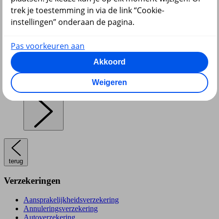
trek je toestemming in via de link “Cookie-
instellingen” onderaan de pagina.
Pensioen en lijfrente
Pas voorkeuren aan
Akkoord
Weigeren
Hypotheek
terug
Verzekeringen
Aansprakelijkheidsverzekering
Annuleringsverzekering
Autoverzekering