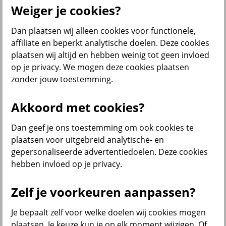
Weiger je cookies?
Dan plaatsen wij alleen cookies voor functionele,
Menu
affiliate en beperkt analytische doelen. Deze cookies
Klantenservice
Producten
Situaties
plaatsen wij altijd en hebben weinig tot geen invloed
op je privacy. We mogen deze cookies plaatsen
terug
zonder jouw toestemming.
Producten
Akkoord met cookies?
Verzekeringen
Dan geef je ons toestemming om ook cookies te
plaatsen voor uitgebreid analytische- en
gepersonaliseerde advertentiedoelen. Deze cookies
hebben invloed op je privacy.
Beleggen
Zelf je voorkeuren aanpassen?
Je bepaalt zelf voor welke doelen wij cookies mogen
Sparen
plaatsen. Je keuze kun je op elk moment wijzigen. Of