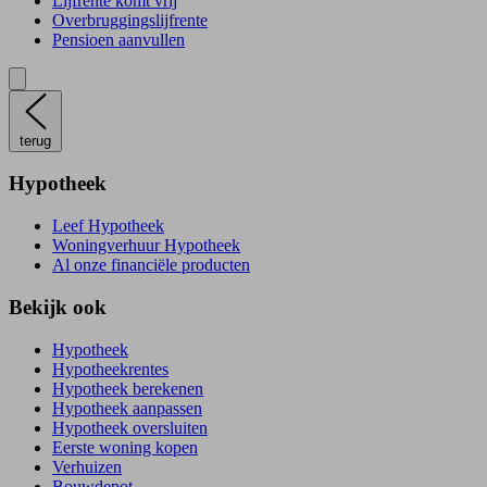
Lijfrente komt vrij
Overbruggingslijfrente
Pensioen aanvullen
terug
Hypotheek
Leef Hypotheek
Woningverhuur Hypotheek
Al onze financiële producten
Bekijk ook
Hypotheek
Hypotheekrentes
Hypotheek berekenen
Hypotheek aanpassen
Hypotheek oversluiten
Eerste woning kopen
Verhuizen
Bouwdepot