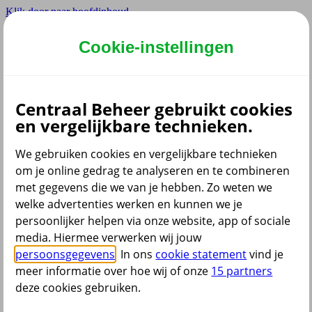
Klik door naar hoofdinhoud
Hoofdmenu navigatie
Cookie-instellingen
Instellingen
Centraal Beheer gebruikt cookies
en vergelijkbare technieken.
Dyslexie lettertype
Aan
/
Uit
We gebruiken cookies en vergelijkbare technieken
Cookies aanpassen
om je online gedrag te analyseren en te combineren
met gegevens die we van je hebben. Zo weten we
welke advertenties werken en kunnen we je
persoonlijker helpen via onze website, app of sociale
media. Hiermee verwerken wij jouw
persoonsgegevens
. In ons
cookie statement
vind je
Menu
meer informatie over hoe wij of onze
15 partners
Wij doen het samen
deze cookies gebruiken.