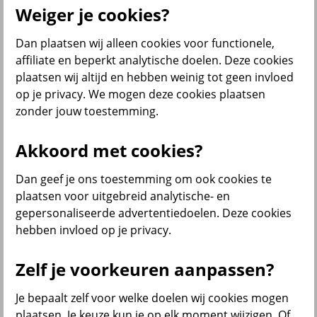
terug
Weiger je cookies?
Partner
Dan plaatsen wij alleen cookies voor functionele,
affiliate en beperkt analytische doelen. Deze cookies
Samenwerken
plaatsen wij altijd en hebben weinig tot geen invloed
op je privacy. We mogen deze cookies plaatsen
zonder jouw toestemming.
Akkoord met cookies?
terug
Dan geef je ons toestemming om ook cookies te
plaatsen voor uitgebreid analytische- en
Samenwerken
gepersonaliseerde advertentiedoelen. Deze cookies
hebben invloed op je privacy.
Als verkooppartner met ons samenwerken?
Partners in de particulier markt
Partners in de zakelijke markt
Zelf je voorkeuren aanpassen?
Affiliateprogramma
Je bepaalt zelf voor welke doelen wij cookies mogen
Mijn Centraal Beheer
plaatsen. Je keuze kun je op elk moment wijzigen. Of