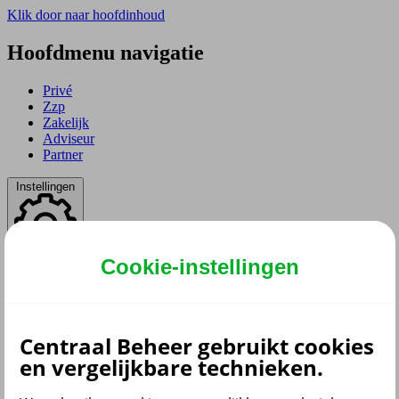
Klik door naar hoofdinhoud
Hoofdmenu navigatie
Privé
Zzp
Zakelijk
Adviseur
Partner
Instellingen
Cookie-instellingen
Dyslexie lettertype
Aan
/
Uit
Cookies aanpassen
Centraal Beheer gebruikt cookies
en vergelijkbare technieken.