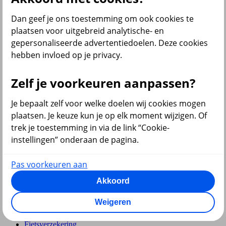
Pensioen en lijfrente
Dan geef je ons toestemming om ook cookies te
plaatsen voor uitgebreid analytische- en
gepersonaliseerde advertentiedoelen. Deze cookies
hebben invloed op je privacy.
Hypotheek
Zelf je voorkeuren aanpassen?
Je bepaalt zelf voor welke doelen wij cookies mogen
plaatsen. Je keuze kun je op elk moment wijzigen. Of
trek je toestemming in via de link “Cookie-
instellingen” onderaan de pagina.
terug
Pas voorkeuren aan
Verzekeringen
Akkoord
Aansprakelijkheidsverzekering
Annuleringsverzekering
Weigeren
Autoverzekering
Bromfietsverzekering
Fietsverzekering