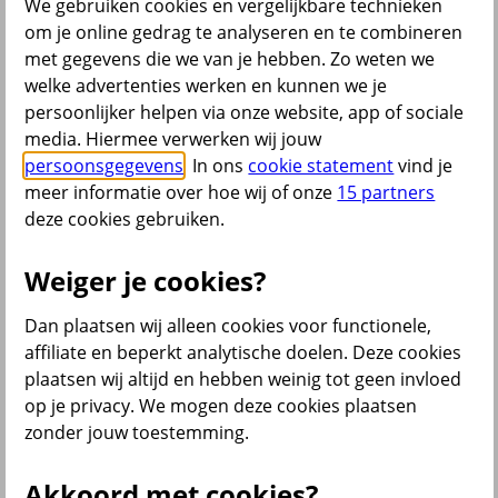
We gebruiken cookies en vergelijkbare technieken
om je online gedrag te analyseren en te combineren
Menu
met gegevens die we van je hebben. Zo weten we
Klantenservice
Producten
Situaties
welke advertenties werken en kunnen we je
persoonlijker helpen via onze website, app of sociale
terug
media. Hiermee verwerken wij jouw
persoonsgegevens
. In ons
cookie statement
vind je
Producten
meer informatie over hoe wij of onze
15 partners
Verzekeringen
deze cookies gebruiken.
Weiger je cookies?
Dan plaatsen wij alleen cookies voor functionele,
Beleggen
affiliate en beperkt analytische doelen. Deze cookies
plaatsen wij altijd en hebben weinig tot geen invloed
op je privacy. We mogen deze cookies plaatsen
Sparen
zonder jouw toestemming.
Akkoord met cookies?