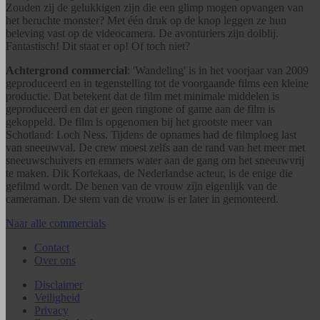
Zouden zij de gelukkigen zijn die een glimp mogen opvangen van
het beruchte monster? Met één druk op de knop leggen ze hun
beleving vast op de videocamera. De avonturiers zijn dolblij.
Fantastisch! Dit staat er op! Of toch niet?
Achtergrond commercial
: 'Wandeling' is in het voorjaar van 2009
geproduceerd en in tegenstelling tot de voorgaande films een kleine
productie. Dat betekent dat de film met minimale middelen is
geproduceerd en dat er geen ringtone of game aan de film is
gekoppeld. De film is opgenomen bij het grootste meer van
Schotland: Loch Ness. Tijdens de opnames had de filmploeg last
van sneeuwval. De crew moest zelfs aan de rand van het meer met
sneeuwschuivers en emmers water aan de gang om het sneeuwvrij
te maken. Dik Kortekaas, de Nederlandse acteur, is de enige die
gefilmd wordt. De benen van de vrouw zijn eigenlijk van de
cameraman. De stem van de vrouw is er later in gemonteerd.
Naar alle commercials
Contact
Over ons
Disclaimer
Veiligheid
Privacy