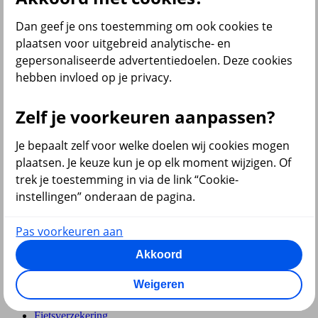
Pensioen en lijfrente
Dan geef je ons toestemming om ook cookies te
plaatsen voor uitgebreid analytische- en
gepersonaliseerde advertentiedoelen. Deze cookies
hebben invloed op je privacy.
Hypotheek
Zelf je voorkeuren aanpassen?
Je bepaalt zelf voor welke doelen wij cookies mogen
plaatsen. Je keuze kun je op elk moment wijzigen. Of
trek je toestemming in via de link “Cookie-
instellingen” onderaan de pagina.
terug
Pas voorkeuren aan
Verzekeringen
Akkoord
Aansprakelijkheidsverzekering
Annuleringsverzekering
Weigeren
Autoverzekering
Bromfietsverzekering
Fietsverzekering