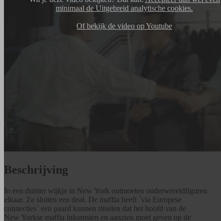
minimaal de Uitgebreid analytische cookies.
Of bekijk de video op Youtube
Beschrijving
In een duister wijkje in New York ontmoeten onderwereldfiguren
elkaar. Ze sluiten een deal. De maffia heeft ´via Europese
connecties` een paard kunnen ritselen dat het hoofd van de
New Yorkse maffia inkomsten en aanzien moet geven op de