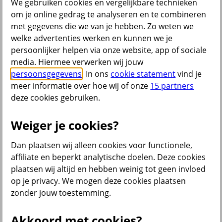
We gebruiken cookies en vergelijkbare technieken
om je online gedrag te analyseren en te combineren
Menu
met gegevens die we van je hebben. Zo weten we
Klantenservice
Producten
Situaties
welke advertenties werken en kunnen we je
persoonlijker helpen via onze website, app of sociale
terug
media. Hiermee verwerken wij jouw
persoonsgegevens
. In ons
cookie statement
vind je
Producten
meer informatie over hoe wij of onze
15 partners
Verzekeringen
deze cookies gebruiken.
Weiger je cookies?
Dan plaatsen wij alleen cookies voor functionele,
Beleggen
affiliate en beperkt analytische doelen. Deze cookies
plaatsen wij altijd en hebben weinig tot geen invloed
op je privacy. We mogen deze cookies plaatsen
Sparen
zonder jouw toestemming.
Akkoord met cookies?