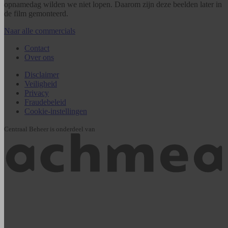
opnamedag wilden we niet lopen. Daarom zijn deze beelden later in
de film gemonteerd.
Naar alle commercials
Contact
Over ons
Disclaimer
Veiligheid
Privacy
Fraudebeleid
Cookie-instellingen
Centraal Beheer is onderdeel van