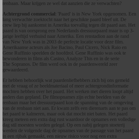
renbaan. Maar krijgen ze wel dat aanzien die ze verwachten?
Achtergrond commercial
: 'Paard' is in New York opgenomen. Een
lang verwachte zoektocht naar het geschikte paard bleef uit. De
crew liep bij aankomst in Amerika toevallig tegen dit paard aan. Het
paard is van oorsprong een Nederlands dressuurpaard maar is op 3-
jarige leeftijd verhuisd naar Amerika. Een renstadion aan de rand
van New York was in 2003 de perfecte locatie voor deze film.
Amerikaanse acteurs als Joe Bacino, Paul Cicero, Nick Raio en
Gene Ruffinio speelden de hoofdrol. Gene Ruffinio was ook te
bewonderen in films als Casino, Analyze This en in de serie
The Sopranos. De film werd ook in de paardenwereld zeer
gewaardeerd.
Er hebben behoorlijk wat paardenliefhebbers zich bij ons gemeld
met de vraag of ze beeldmateriaal of meer achtergrondinformatie
mochten hebben over het paard. Het werken met dieren loopt altijd
anders dan gepland. De filmopnames zijn echte beelden van de
renbaan maar het dressuurpaard kon de spanning van de omgeving
van de renbaan niet aan. Er kwam zelfs een dierenarts aan te pas om
het paard te kalmeren, maar ook dat mocht niet baten. Het paard
kreeg meteen een extra dag rust waardoor de opnames een volledige
dag stil moesten worden gelegd. Op een nabij gelegen stoeterij
werden de volgende dag de opnames van de passage van het paard
in een rijbak gemaakt, een nieuw risico voor nog een extra