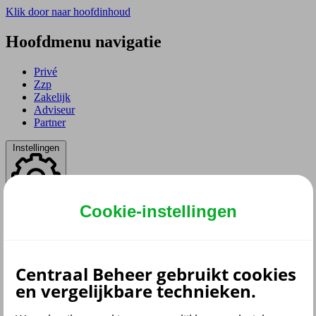
Klik door naar hoofdinhoud
Hoofdmenu navigatie
Privé
Zzp
Zakelijk
Adviseur
Partner
Instellingen
Cookie-instellingen
Dyslexie lettertype
Aan
/
Uit
Cookies aanpassen
Centraal Beheer gebruikt cookies
en vergelijkbare technieken.