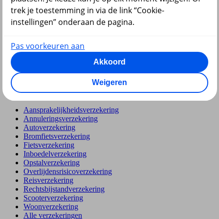
Hypotheek
trek je toestemming in via de link “Cookie-
instellingen” onderaan de pagina.
Pas voorkeuren aan
Akkoord
terug
Weigeren
Verzekeringen
Aansprakelijkheidsverzekering
Annuleringsverzekering
Autoverzekering
Bromfietsverzekering
Fietsverzekering
Inboedelverzekering
Opstalverzekering
Overlijdensrisicoverzekering
Reisverzekering
Rechtsbijstandverzekering
Scooterverzekering
Woonverzekering
Alle verzekeringen