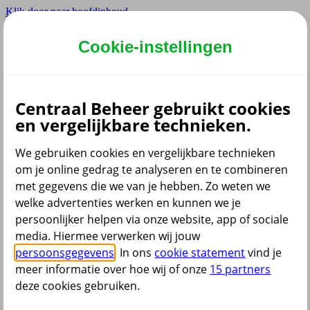
Klik door naar hoofdinhoud
Hoofdmenu navigatie
Cookie-instellingen
Privé
Zzp
Zakelijk
Centraal Beheer gebruikt cookies
Adviseur
en vergelijkbare technieken.
Partner
We gebruiken cookies en vergelijkbare technieken
om je online gedrag te analyseren en te combineren
met gegevens die we van je hebben. Zo weten we
welke advertenties werken en kunnen we je
persoonlijker helpen via onze website, app of sociale
Menu
media. Hiermee verwerken wij jouw
Klantenservice
Producten
Situaties
persoonsgegevens
. In ons
cookie statement
vind je
meer informatie over hoe wij of onze
15 partners
deze cookies gebruiken.
terug