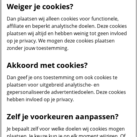
Producten
Weiger je cookies?
Verzekeringen
Dan plaatsen wij alleen cookies voor functionele,
affiliate en beperkt analytische doelen. Deze cookies
plaatsen wij altijd en hebben weinig tot geen invloed
op je privacy. We mogen deze cookies plaatsen
zonder jouw toestemming.
Beleggen
Akkoord met cookies?
Sparen
Dan geef je ons toestemming om ook cookies te
plaatsen voor uitgebreid analytische- en
gepersonaliseerde advertentiedoelen. Deze cookies
Pensioen en lijfrente
hebben invloed op je privacy.
Zelf je voorkeuren aanpassen?
Je bepaalt zelf voor welke doelen wij cookies mogen
plaatsen. Je keuze kun je op elk moment wijzigen. Of