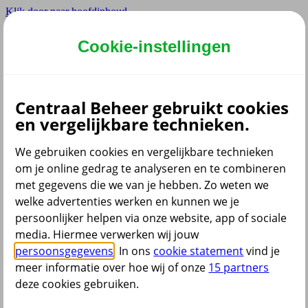
Klik door naar hoofdinhoud
Hoofdmenu navigatie
Cookie-instellingen
Privé
Zzp
Zakelijk
Centraal Beheer gebruikt cookies
Adviseur
en vergelijkbare technieken.
Partner
We gebruiken cookies en vergelijkbare technieken
om je online gedrag te analyseren en te combineren
met gegevens die we van je hebben. Zo weten we
welke advertenties werken en kunnen we je
persoonlijker helpen via onze website, app of sociale
Menu
media. Hiermee verwerken wij jouw
Klantenservice
Producten
Situaties
persoonsgegevens
. In ons
cookie statement
vind je
meer informatie over hoe wij of onze
15 partners
deze cookies gebruiken.
terug