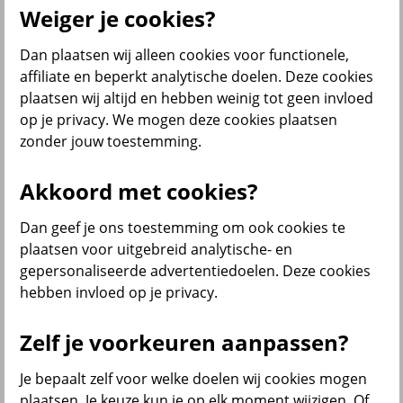
Producten
Weiger je cookies?
Verzekeringen
Dan plaatsen wij alleen cookies voor functionele,
affiliate en beperkt analytische doelen. Deze cookies
plaatsen wij altijd en hebben weinig tot geen invloed
op je privacy. We mogen deze cookies plaatsen
zonder jouw toestemming.
Beleggen
Akkoord met cookies?
Sparen
Dan geef je ons toestemming om ook cookies te
plaatsen voor uitgebreid analytische- en
gepersonaliseerde advertentiedoelen. Deze cookies
Pensioen en lijfrente
hebben invloed op je privacy.
Zelf je voorkeuren aanpassen?
Je bepaalt zelf voor welke doelen wij cookies mogen
plaatsen. Je keuze kun je op elk moment wijzigen. Of