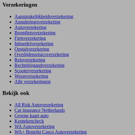
Verzekeringen
Aansprakelijkheidsverzekering
Annuleringsverzekering
Autoverzekering
Bromfietsverzekering
Fietsverzekering
Inboedelverzekering
Opstalverzekering
Overlijdensrisicoverzekering
Reisverzekering
Rechtsbijstandverzekering
Scooterverzekering
Woonverzekering
Alle verzekeringen
Bekijk ook
All Risk Autoverzekering
Car insurance Netherlands
Groene kaart auto
Kentekencheck
WA Autoverzekering
WA+ Beperkt Casco Autoverzekering