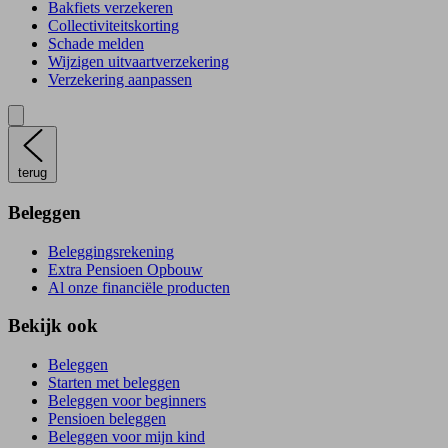
Bakfiets verzekeren
Collectiviteitskorting
Schade melden
Wijzigen uitvaartverzekering
Verzekering aanpassen
terug
Beleggen
Beleggingsrekening
Extra Pensioen Opbouw
Al onze financiële producten
Bekijk ook
Beleggen
Starten met beleggen
Beleggen voor beginners
Pensioen beleggen
Beleggen voor mijn kind