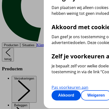
Dan plaatsen wij alleen cookies 
hebben weinig tot geen invloe
Akkoord met cooki
Dan geef je ons toestemming om
advertentiedoelen. Deze cookie
Klantenservice
Producten
Situaties
Zelf je voorkeuren
terug
Je bepaalt zelf voor welke doel
Producten
toestemming in via de link “Coo
Verzekeringen
Pas voorkeuren aan
Akkoord
Weigeren
Beleggen