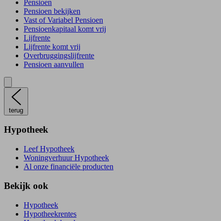
Pensioen
Pensioen bekijken
Vast of Variabel Pensioen
Pensioenkapitaal komt vrij
Lijfrente
Lijfrente komt vrij
Overbruggingslijfrente
Pensioen aanvullen
terug
Hypotheek
Leef Hypotheek
Woningverhuur Hypotheek
Al onze financiële producten
Bekijk ook
Hypotheek
Hypotheekrentes