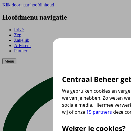
Klik door naar hoofdinhoud
Hoofdmenu navigatie
Privé
Zzp
Zakelijk
Adviseur
Partner
Menu
Centraal Beheer geb
We gebruiken cookies en vergel
we van je hebben. Zo weten we 
sociale media. Hiermee verwer
wij of onze
15 partners
deze coo
Weiger je cookies?