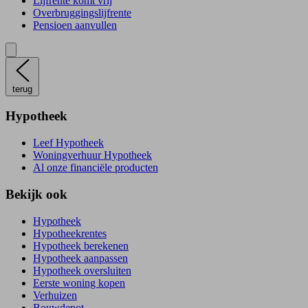
Lijfrente komt vrij
Overbruggingslijfrente
Pensioen aanvullen
terug
Hypotheek
Leef Hypotheek
Woningverhuur Hypotheek
Al onze financiële producten
Bekijk ook
Hypotheek
Hypotheekrentes
Hypotheek berekenen
Hypotheek aanpassen
Hypotheek oversluiten
Eerste woning kopen
Verhuizen
Bouwdepot