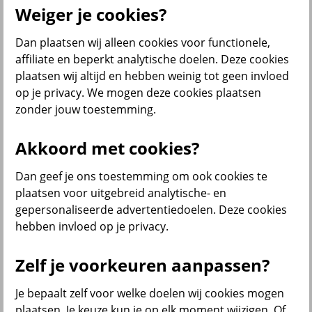
Weiger je cookies?
Dan plaatsen wij alleen cookies voor functionele,
Menu
affiliate en beperkt analytische doelen. Deze cookies
Klantenservice
Producten
Situaties
plaatsen wij altijd en hebben weinig tot geen invloed
op je privacy. We mogen deze cookies plaatsen
terug
zonder jouw toestemming.
Producten
Akkoord met cookies?
Verzekeringen
Dan geef je ons toestemming om ook cookies te
plaatsen voor uitgebreid analytische- en
gepersonaliseerde advertentiedoelen. Deze cookies
hebben invloed op je privacy.
Beleggen
Zelf je voorkeuren aanpassen?
Je bepaalt zelf voor welke doelen wij cookies mogen
Sparen
plaatsen. Je keuze kun je op elk moment wijzigen. Of