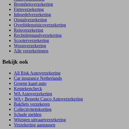
Bromfietsverzekering
Fietsverzekering
Inboedelverzekering
Opstalverzekering
Overlijdensrisicoverzekering
Reisverzekering
Rechtsbijstandverzekering
Scooterverzekering
Woonverzekering
Alle verzekeringen
Bekijk ook
All Risk Autoverzekering
Car insurance Netherlands
Groene kaart auto
Kentekencheck
WA Autoverzekering
WA+ Beperkt Casco Autoverzekering
Bakfiets verzekeren
Collectiviteitskorting
Schade melden
Wijzigen uitvaartverzekering
Verzekering aanpassen