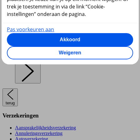
trek je toestemming in via de link “Cookie-
instellingen” onderaan de pagina.
Pensioen en lijfrente
Pas voorkeuren aan
Akkoord
Weigeren
Hypotheek
terug
Verzekeringen
Aansprakelijkheidsverzekering
Annuleringsverzekering
Autoverzekering