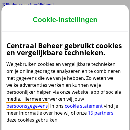
Klik door naar hoofdinhoud
Hoofdmenu navigatie
Cookie-instellingen
Privé
Zzp
Zakelijk
Centraal Beheer gebruikt cookies
Adviseur
en vergelijkbare technieken.
Partner
Instellingen
We gebruiken cookies en vergelijkbare technieken
om je online gedrag te analyseren en te combineren
met gegevens die we van je hebben. Zo weten we
welke advertenties werken en kunnen we je
Dyslexie lettertype
persoonlijker helpen via onze website, app of sociale
Aan
/
Uit
Cookies aanpassen
media. Hiermee verwerken wij jouw
CoBrowsing
persoonsgegevens
. In ons
cookie statement
vind je
Start
meer informatie over hoe wij of onze
15 partners
deze cookies gebruiken.