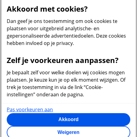
Al onze financiële producten
Akkoord met cookies?
Bekijk ook
Dan geef je ons toestemming om ook cookies te
Beleggen
plaatsen voor uitgebreid analytische- en
Starten met beleggen
gepersonaliseerde advertentiedoelen. Deze cookies
Beleggen voor beginners
hebben invloed op je privacy.
Pensioen beleggen
Beleggen voor mijn kind
Doelbeleggen
Zelf je voorkeuren aanpassen?
Periodiek beleggen
Rendement berekenen
Beleggen in beleggingsfondsen
Je bepaalt zelf voor welke doelen wij cookies mogen
Beleggingsfonds update
plaatsen. Je keuze kun je op elk moment wijzigen. Of
Verantwoord beleggen
trek je toestemming in via de link “Cookie-
Beleggen met onze app
Sparen of beleggen
instellingen” onderaan de pagina.
Pas voorkeuren aan
Akkoord
terug
Weigeren
Sparen