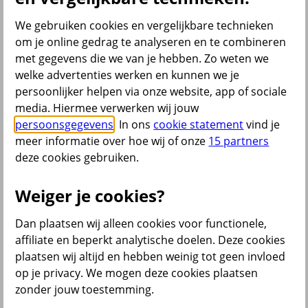
Bekijk ook
We gebruiken cookies en vergelijkbare technieken
om je online gedrag te analyseren en te combineren
All Risk Autoverzekering
met gegevens die we van je hebben. Zo weten we
Car insurance Netherlands
Groene kaart auto
welke advertenties werken en kunnen we je
Kentekencheck
persoonlijker helpen via onze website, app of sociale
WA Autoverzekering
media. Hiermee verwerken wij jouw
WA+ Beperkt Casco Autoverzekering
Bakfiets verzekeren
persoonsgegevens
. In ons
cookie statement
vind je
Collectiviteitskorting
meer informatie over hoe wij of onze
15 partners
Schade melden
deze cookies gebruiken.
Wijzigen uitvaartverzekering
Verzekering aanpassen
Weiger je cookies?
Dan plaatsen wij alleen cookies voor functionele,
terug
affiliate en beperkt analytische doelen. Deze cookies
plaatsen wij altijd en hebben weinig tot geen invloed
Beleggen
op je privacy. We mogen deze cookies plaatsen
zonder jouw toestemming.
Beleggingsrekening
Extra Pensioen Opbouw