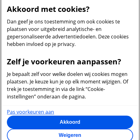
Al onze financiële producten
Akkoord met cookies?
Bekijk ook
Dan geef je ons toestemming om ook cookies te
Beleggen
plaatsen voor uitgebreid analytische- en
Starten met beleggen
gepersonaliseerde advertentiedoelen. Deze cookies
Beleggen voor beginners
hebben invloed op je privacy.
Pensioen beleggen
Beleggen voor mijn kind
Doelbeleggen
Zelf je voorkeuren aanpassen?
Periodiek beleggen
Rendement berekenen
Beleggen in beleggingsfondsen
Je bepaalt zelf voor welke doelen wij cookies mogen
Beleggingsfonds update
plaatsen. Je keuze kun je op elk moment wijzigen. Of
Verantwoord beleggen
trek je toestemming in via de link “Cookie-
Beleggen met onze app
Sparen of beleggen
instellingen” onderaan de pagina.
Pas voorkeuren aan
Akkoord
terug
Weigeren
Sparen