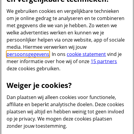
Bekijk ook
We gebruiken cookies en vergelijkbare technieken
om je online gedrag te analyseren en te combineren
All Risk Autoverzekering
met gegevens die we van je hebben. Zo weten we
Car insurance Netherlands
Groene kaart auto
welke advertenties werken en kunnen we je
Kentekencheck
persoonlijker helpen via onze website, app of sociale
WA Autoverzekering
media. Hiermee verwerken wij jouw
WA+ Beperkt Casco Autoverzekering
Bakfiets verzekeren
persoonsgegevens
. In ons
cookie statement
vind je
Collectiviteitskorting
meer informatie over hoe wij of onze
15 partners
Schade melden
deze cookies gebruiken.
Wijzigen uitvaartverzekering
Verzekering aanpassen
Weiger je cookies?
Dan plaatsen wij alleen cookies voor functionele,
terug
affiliate en beperkt analytische doelen. Deze cookies
plaatsen wij altijd en hebben weinig tot geen invloed
Beleggen
op je privacy. We mogen deze cookies plaatsen
zonder jouw toestemming.
Beleggingsrekening
Extra Pensioen Opbouw