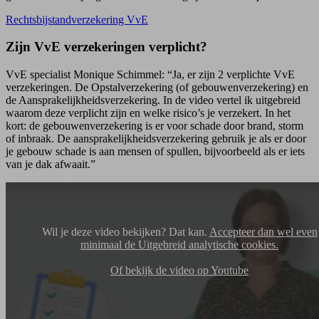
Rechtsbijstandverzekering VvE
Zijn VvE verzekeringen verplicht?
VvE specialist Monique Schimmel: “Ja, er zijn 2 verplichte VvE
verzekeringen. De Opstalverzekering (of gebouwenverzekering) en
de Aansprakelijkheids­verzekering. In de video vertel ik uitgebreid
waarom deze verplicht zijn en welke risico’s je verzekert. In het
kort: de gebouwenverzekering is er voor schade door brand, storm
of inbraak. De aansprakelijkheidsverzekering gebruik je als er door
je gebouw schade is aan mensen of spullen, bijvoorbeeld als er iets
van je dak afwaait.”
Wil je deze video bekijken? Dat kan.
Accepteer dan wel even
minimaal de Uitgebreid analytische cookies.
Of bekijk de video op Youtube