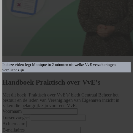
In deze video legt Monique in 2 minuten uit welke VvE verzekeringen
verplicht zijn.
Handboek Praktisch over VvE's
Met dit boek ‘Praktisch over VvE’s’ biedt Centraal Beheer het
bestuur en de leden van Verenigingen van Eigenaren inzicht in
zaken die belangrijk zijn voor een VvE.
Voornaam
Tussenvoegsel
Achternaam
E-mailadres