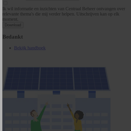
Ik wil informatie en inzichten van Centraal Beheer ontvangen over
relevante thema's die mij verder helpen. Uitschrijven kan op elk
moment.
Download
Bedankt
Bekijk handboek