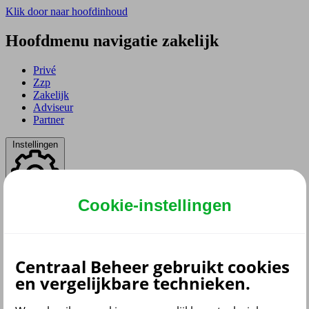
Klik door naar hoofdinhoud
Hoofdmenu navigatie zakelijk
Privé
Zzp
Zakelijk
Adviseur
Partner
Instellingen
Cookie-instellingen
Dyslexie lettertype
Aan
/
Uit
Cookies aanpassen
CoBrowsing
Start
Centraal Beheer gebruikt cookies
en vergelijkbare technieken.