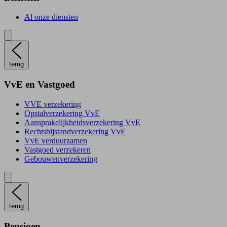
Al onze diensten
terug
VvE en Vastgoed
VVE verzekering
Opstalverzekering VvE
Aansprakelijkheidsverzekering VvE
Rechtsbijstandverzekering VvE
VvE verduurzamen
Vastgoed verzekeren
Gebouwenverzekering
terug
Pensioen