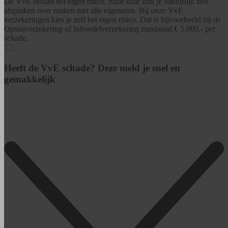
De VvE betaalt het eigen risico, maar daar kun je natuurlijk zelf
afspraken over maken met alle eigenaren. Bij onze VvE
verzekeringen kies je zelf het eigen risico. Dat is bijvoorbeeld bij de
Opstalverzekering of Inboedelverzekering maximaal € 5.000,- per
schade.
Heeft de VvE schade? Deze meld je snel en
gemakkelijk