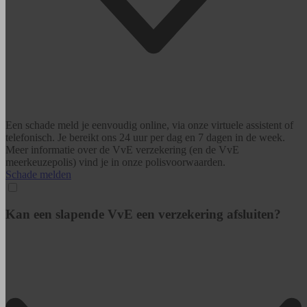
Een schade meld je eenvoudig online, via onze virtuele assistent of
telefonisch. Je bereikt ons 24 uur per dag en 7 dagen in de week.
Meer informatie over de VvE verzekering (en de VvE
meerkeuzepolis) vind je in onze polisvoorwaarden.
Schade melden
Kan een slapende VvE een verzekering afsluiten?