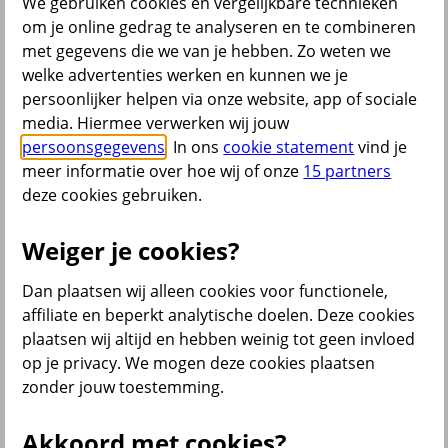
We gebruiken cookies en vergelijkbare technieken
om je online gedrag te analyseren en te combineren
met gegevens die we van je hebben. Zo weten we
Menu
welke advertenties werken en kunnen we je
Service & contact
Producten
Voor wie
persoonlijker helpen via onze website, app of sociale
media. Hiermee verwerken wij jouw
persoonsgegevens
. In ons
cookie statement
vind je
terug
meer informatie over hoe wij of onze
15 partners
Producten
deze cookies gebruiken.
Bedrijfsverzekeringen
Weiger je cookies?
Dan plaatsen wij alleen cookies voor functionele,
affiliate en beperkt analytische doelen. Deze cookies
plaatsen wij altijd en hebben weinig tot geen invloed
op je privacy. We mogen deze cookies plaatsen
Inkomensverzekeringen
zonder jouw toestemming.
Akkoord met cookies?