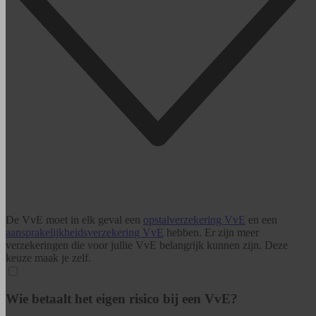
De VvE moet in elk geval een
opstalverzekering VvE
en een
aansprakelijkheids­verzekering VvE
hebben. Er zijn meer
verzekeringen die voor jullie VvE belangrijk kunnen zijn. Deze
keuze maak je zelf.
Wie betaalt het eigen risico bij een VvE?