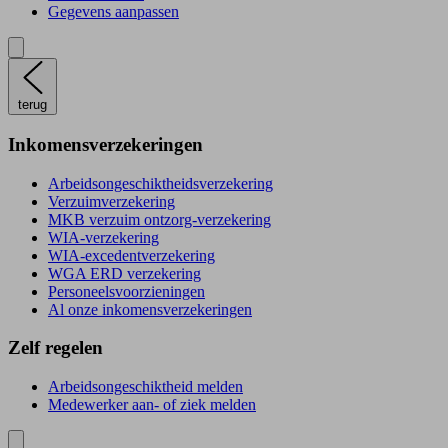
Gegevens aanpassen
terug
Inkomensverzekeringen
Arbeidsongeschiktheidsverzekering
Verzuimverzekering
MKB verzuim ontzorg-verzekering
WIA-verzekering
WIA-excedentverzekering
WGA ERD verzekering
Personeelsvoorzieningen
Al onze inkomensverzekeringen
Zelf regelen
Arbeidsongeschiktheid melden
Medewerker aan- of ziek melden