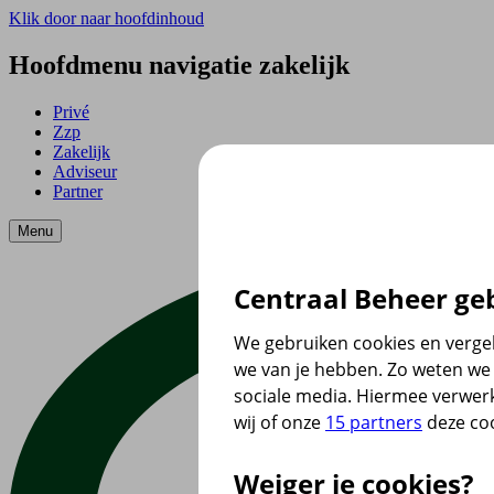
Klik door naar hoofdinhoud
Hoofdmenu navigatie zakelijk
Privé
Zzp
Zakelijk
Adviseur
Partner
Menu
Centraal Beheer geb
We gebruiken cookies en vergel
we van je hebben. Zo weten we 
sociale media. Hiermee verwer
wij of onze
15 partners
deze coo
Weiger je cookies?