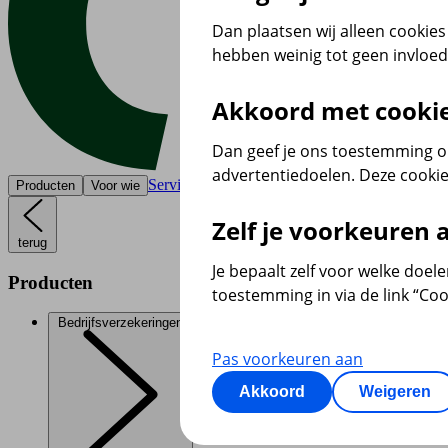
Dan plaatsen wij alleen cookies 
hebben weinig tot geen invloe
Akkoord met cooki
Dan geef je ons toestemming om
advertentiedoelen. Deze cookie
Service & contact
Producten
Voor wie
Zelf je voorkeuren
terug
Je bepaalt zelf voor welke doel
Producten
toestemming in via de link “Coo
Bedrijfsverzekeringen
Pas voorkeuren aan
Akkoord
Weigeren