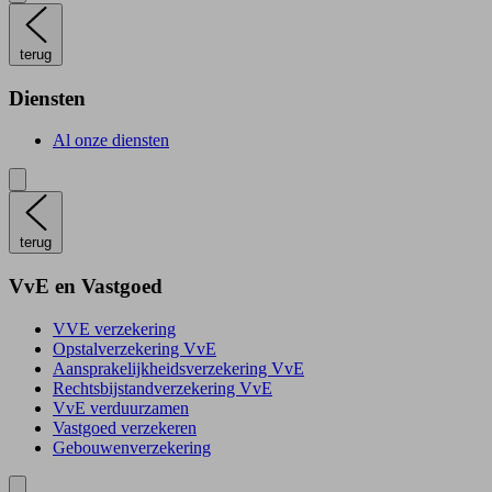
terug
Diensten
Al onze diensten
terug
VvE en Vastgoed
VVE verzekering
Opstalverzekering VvE
Aansprakelijkheidsverzekering VvE
Rechtsbijstandverzekering VvE
VvE verduurzamen
Vastgoed verzekeren
Gebouwenverzekering