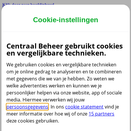
Klik door naar hoofdinhoud
Hoofdmenu navigatie zakelijk
Cookie-instellingen
Privé
Zzp
Zakelijk
Centraal Beheer gebruikt cookies
Adviseur
en vergelijkbare technieken.
Partner
We gebruiken cookies en vergelijkbare technieken
om je online gedrag te analyseren en te combineren
met gegevens die we van je hebben. Zo weten we
welke advertenties werken en kunnen we je
persoonlijker helpen via onze website, app of sociale
Menu
media. Hiermee verwerken wij jouw
Service & contact
Producten
Voor wie
persoonsgegevens
. In ons
cookie statement
vind je
meer informatie over hoe wij of onze
15 partners
deze cookies gebruiken.
terug