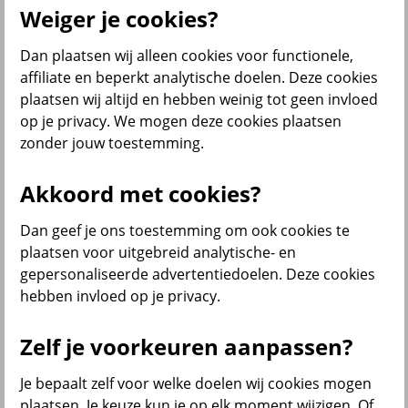
Producten
Weiger je cookies?
Bedrijfsverzekeringen
Dan plaatsen wij alleen cookies voor functionele,
affiliate en beperkt analytische doelen. Deze cookies
plaatsen wij altijd en hebben weinig tot geen invloed
op je privacy. We mogen deze cookies plaatsen
zonder jouw toestemming.
Inkomensverzekeringen
Akkoord met cookies?
Dan geef je ons toestemming om ook cookies te
plaatsen voor uitgebreid analytische- en
gepersonaliseerde advertentiedoelen. Deze cookies
hebben invloed op je privacy.
Diensten
Zelf je voorkeuren aanpassen?
Je bepaalt zelf voor welke doelen wij cookies mogen
plaatsen. Je keuze kun je op elk moment wijzigen. Of
VvE en Vastgoed