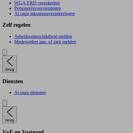
WGA ERD verzekering
Personeelsvoorzieningen
Al onze inkomensverzekeringen
Zelf regelen
Arbeidsongeschiktheid melden
Medewerker aan- of ziek melden
terug
Diensten
Al onze diensten
terug
VvE en Vastgoed