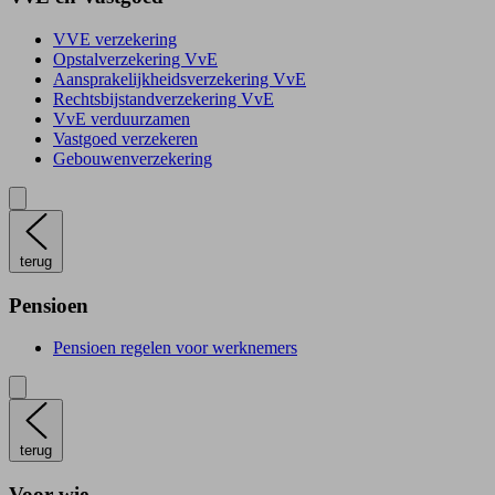
VVE verzekering
Opstalverzekering VvE
Aansprakelijkheidsverzekering VvE
Rechtsbijstandverzekering VvE
VvE verduurzamen
Vastgoed verzekeren
Gebouwenverzekering
terug
Pensioen
Pensioen regelen voor werknemers
terug
Voor wie