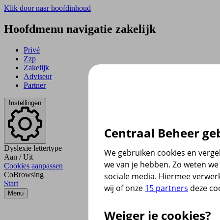
Klik door naar hoofdinhoud
Hoofdmenu navigatie zakelijk
Privé
Zzp
Zakelijk
Adviseur
Partner
Instellingen
Centraal Beheer geb
Dyslexie lettertype
We gebruiken cookies en vergel
Aan
/
Uit
we van je hebben. Zo weten we 
Cookies aanpassen
CoBrowsing
sociale media. Hiermee verwer
Start
wij of onze
15 partners
deze coo
Menu
Weiger je cookies?