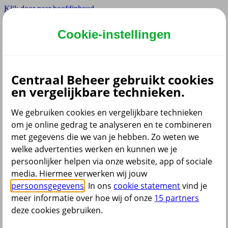
Klik door naar hoofdinhoud
Hoofdmenu navigatie zakelijk
Cookie-instellingen
Privé
Zzp
Zakelijk
Centraal Beheer gebruikt cookies
Adviseur
en vergelijkbare technieken.
Partner
We gebruiken cookies en vergelijkbare technieken
om je online gedrag te analyseren en te combineren
met gegevens die we van je hebben. Zo weten we
welke advertenties werken en kunnen we je
persoonlijker helpen via onze website, app of sociale
Menu
media. Hiermee verwerken wij jouw
Service & contact
Producten
Voor wie
persoonsgegevens
. In ons
cookie statement
vind je
meer informatie over hoe wij of onze
15 partners
deze cookies gebruiken.
terug