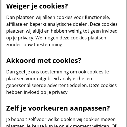
Producten
Weiger je cookies?
Bedrijfsverzekeringen
Dan plaatsen wij alleen cookies voor functionele,
affiliate en beperkt analytische doelen. Deze cookies
plaatsen wij altijd en hebben weinig tot geen invloed
op je privacy. We mogen deze cookies plaatsen
zonder jouw toestemming.
Inkomensverzekeringen
Akkoord met cookies?
Dan geef je ons toestemming om ook cookies te
plaatsen voor uitgebreid analytische- en
gepersonaliseerde advertentiedoelen. Deze cookies
hebben invloed op je privacy.
Diensten
Zelf je voorkeuren aanpassen?
Je bepaalt zelf voor welke doelen wij cookies mogen
plaatsen. Je keuze kun je op elk moment wijzigen. Of
VvE en Vastgoed