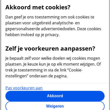
Personeelsvoorzieningen
Akkoord met cookies?
Al onze inkomensverzekeringen
Dan geef je ons toestemming om ook cookies te
Zelf regelen
plaatsen voor uitgebreid analytische- en
Arbeidsongeschiktheid melden
gepersonaliseerde advertentiedoelen. Deze cookies
Medewerker aan- of ziek melden
hebben invloed op je privacy.
Zelf je voorkeuren aanpassen?
terug
Je bepaalt zelf voor welke doelen wij cookies mogen
Diensten
plaatsen. Je keuze kun je op elk moment wijzigen. Of
trek je toestemming in via de link “Cookie-
Al onze diensten
instellingen” onderaan de pagina.
Pas voorkeuren aan
Akkoord
terug
VvE en Vastgoed
Weigeren