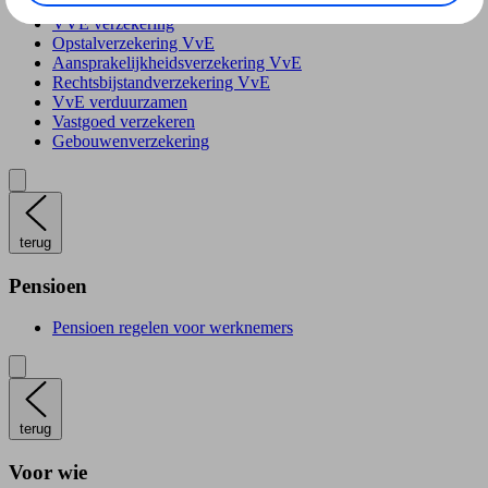
VVE verzekering
Opstalverzekering VvE
Aansprakelijkheidsverzekering VvE
Rechtsbijstandverzekering VvE
VvE verduurzamen
Vastgoed verzekeren
Gebouwenverzekering
terug
Pensioen
Pensioen regelen voor werknemers
terug
Voor wie