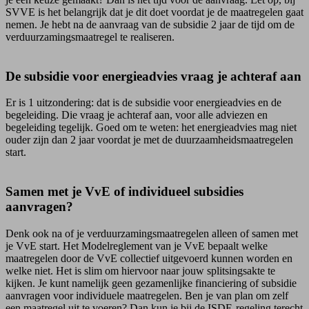
SVVE is het belangrijk dat je dit doet voordat je de maatregelen gaat
nemen. Je hebt na de aanvraag van de subsidie 2 jaar de tijd om de
verduurzamingsmaatregel te realiseren.
De subsidie voor energieadvies vraag je achteraf aan
Er is 1 uitzondering: dat is de subsidie voor energieadvies en de
begeleiding. Die vraag je achteraf aan, voor alle adviezen en
begeleiding tegelijk. Goed om te weten: het energieadvies mag niet
ouder zijn dan 2 jaar voordat je met de duurzaamheids­maatregelen
start.
Samen met je VvE of individueel subsidies
aanvragen?
Denk ook na of je verduur­zamings­maatregelen alleen of samen met
je VvE start. Het Modelreglement van je VvE bepaalt welke
maatregelen door de VvE collectief uitgevoerd kunnen worden en
welke niet. Het is slim om hiervoor naar jouw splitsingsakte te
kijken. Je kunt namelijk geen gezamenlijke financiering of subsidie
aanvragen voor individuele maatregelen. Ben je van plan om zelf
een maatregel uit te voeren? Dan kun je bij de ISDE-regeling terecht