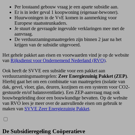
Per losstaand gebouw vraag je een aparte subsidie aan.
Er is in ieder geval 1 koopwoning (eigenaar-bewoner).
Huurwoningen in de VvE komen in aanmerking voor
Europese staatssteun­kaders.
Je stuurt de gevraagde ingevulde verklaringen mee met de
aanvraag.
De verduurzamingsmaatregelen zijn binnen 2 jaar na het
krijgen van de subsidie uitgevoerd.
Het gehele pakket aan eisen en voorwaarden vind je op de website
van
Rijksdienst voor Ondernemend Nederland (RVO)
.
Ook heeft de SVVE een subsidie voor een pakket aan
verduurzamings­maatregelen:
Zeer Energiezuinig Pakket (ZEP)
.
Hierbij gaat het om een combinatie van maatregelen (isolatie van
dak, gevel, vloer, glas, deuren, kozijnen en een systeem voor CO2-
gestuurde en/of balansventilatie). Een ZEP-aanvraag mag ook
bouwbegeleiding door een bouwkundige bevatten. Op de website
van RVO lees je meer over de aanvullende eisen om gebruik te
maken van
SVVE Zeer Energiezuinig Pakket
.
De Subsidieregeling Coöperatieve