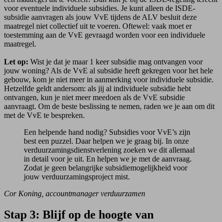
voor eventuele individuele subsidies. Je kunt alleen de ISDE-
subsidie aanvragen als jouw VvE tijdens de ALV besluit deze
maatregel niet collectief uit te voeren. Oftewel: vaak moet er
toestemming aan de VvE gevraagd worden voor een individuele
maatregel.
Let op:
Wist je dat je maar 1 keer subsidie mag ontvangen voor
jouw woning? Als de VvE al subsidie heeft gekregen voor het hele
gebouw, kom je niet meer in aanmerking voor individuele subsidie.
Hetzelfde geldt andersom: als jij al individuele subsidie hebt
ontvangen, kun je niet meer meedoen als de VvE subsidie
aanvraagt. Om de beste beslissing te nemen, raden we je aan om dit
met de VvE te bespreken.
Een helpende hand nodig? Subsidies voor VvE’s zijn
best een puzzel. Daar helpen we je graag bij. In onze
verduurzamings­dienstverlening zoeken we dit allemaal
in detail voor je uit. En helpen we je met de aanvraag.
Zodat je geen belangrijke subsidie­mogelijkheid voor
jouw verduurzamings­project mist.
Cor Koning, accountmanager verduurzamen
Stap 3: Blijf op de hoogte van