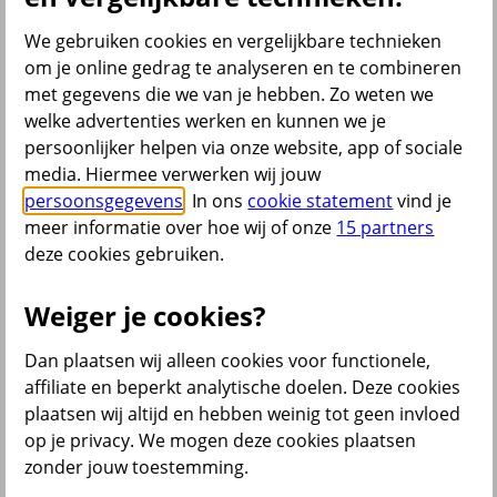
Bedrijfsschadeverzekering
Inventarisverzekering
We gebruiken cookies en vergelijkbare technieken
Voorraadverzekering
om je online gedrag te analyseren en te combineren
Bedrijfsverzekeringen Pakket
met gegevens die we van je hebben. Zo weten we
Al onze bedrijfsverzekeringen
welke advertenties werken en kunnen we je
Zelf regelen
persoonlijker helpen via onze website, app of sociale
media. Hiermee verwerken wij jouw
Schade melden
persoonsgegevens
. In ons
cookie statement
vind je
Gegevens aanpassen
meer informatie over hoe wij of onze
15 partners
deze cookies gebruiken.
terug
Weiger je cookies?
Inkomensverzekeringen
Dan plaatsen wij alleen cookies voor functionele,
affiliate en beperkt analytische doelen. Deze cookies
Arbeidsongeschiktheidsverzekering
plaatsen wij altijd en hebben weinig tot geen invloed
Verzuimverzekering
MKB verzuim ontzorg-verzekering
op je privacy. We mogen deze cookies plaatsen
WIA-verzekering
zonder jouw toestemming.
WIA-excedentverzekering
WGA ERD verzekering