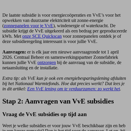
De laatste subsidie is voor energiecoöperaties en VvE’s voor het
opwekken van duurzame elektriciteit uit zonne-energie
(
zonnepanelen voor je VvE
), windenergie of waterkracht. De
subsidie krijgt de VvE uitgekeerd als een bedrag per geproduceerde
kWh. Met
onze SCE Quickscan
voor zonnepanelen ontdek je of
deze subsidieregeling interessant is voor jullie VvE.
Aanvragen:
er is elk jaar een nieuwe aanvraagronde tot 1 april
2026. Centraal Beheer en samenwerkingspartner Zonnefabriek
kunnen jullie VvE
ontzorgen
bij de aanvraag van de subsidie, de
netaansluiting en de installatie.
Extra tip: als VvE kun je ook een energie­besparings­lening afsluiten
bij het Nationaal Warmtefonds. Hoe dat precies werkt? Dat lees je
in dit artikel:
Een VvE lening om te verduurzamen: zo werkt het
.
Stap 2: Aanvragen van VvE subsidies
Vraag de VvE subsidies op tijd aan
Weet je welke subsidies er voor jouw VvE beschikbaar zijn en heb
je een keuze gemaakt? Dan is het tijd voor de aanvraag. Let op, bij