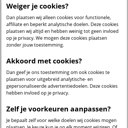
Producten
Weiger je cookies?
Verzekeringen
Dan plaatsen wij alleen cookies voor functionele,
affiliate en beperkt analytische doelen. Deze cookies
plaatsen wij altijd en hebben weinig tot geen invloed
op je privacy. We mogen deze cookies plaatsen
zonder jouw toestemming.
Beleggen
Akkoord met cookies?
Sparen
Dan geef je ons toestemming om ook cookies te
plaatsen voor uitgebreid analytische- en
gepersonaliseerde advertentiedoelen. Deze cookies
Pensioen en lijfrente
hebben invloed op je privacy.
Zelf je voorkeuren aanpassen?
Je bepaalt zelf voor welke doelen wij cookies mogen
plaatsen. Je keuze kun je op elk moment wijzigen. Of