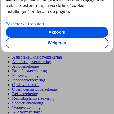
Hypotheek
trek je toestemming in via de link “Cookie-
instellingen” onderaan de pagina.
Pas voorkeuren aan
Akkoord
terug
Weigeren
Verzekeringen
Aansprakelijkheidsverzekering
Annuleringsverzekering
Autoverzekering
Bromfietsverzekering
Fietsverzekering
Inboedelverzekering
Opstalverzekering
Overlijdensrisicoverzekering
Reisverzekering
Rechtsbijstandverzekering
Scooterverzekering
Woonverzekering
Alle verzekeringen