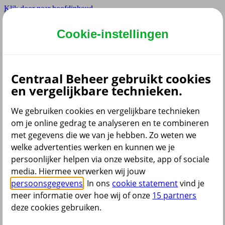
Klik door naar hoofdinhoud
Hoofdmenu navigatie
Cookie-instellingen
Privé
Zzp
Zakelijk
Centraal Beheer gebruikt cookies
Adviseur
en vergelijkbare technieken.
Partner
We gebruiken cookies en vergelijkbare technieken
om je online gedrag te analyseren en te combineren
met gegevens die we van je hebben. Zo weten we
welke advertenties werken en kunnen we je
persoonlijker helpen via onze website, app of sociale
Menu
media. Hiermee verwerken wij jouw
Klantenservice
Producten
Situaties
persoonsgegevens
. In ons
cookie statement
vind je
meer informatie over hoe wij of onze
15 partners
deze cookies gebruiken.
terug